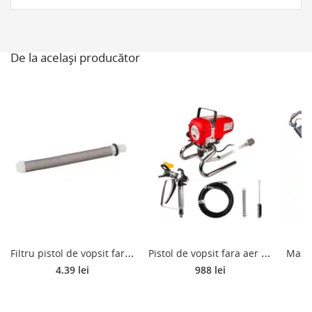
De la același producător
F
iltru pistol de vopsit fara aer Raider RDP-HPAS01
P
istol de vopsit fara aer Raider RDP-HPAS01, 1200 W, 207 bar
4.39 lei
988 lei