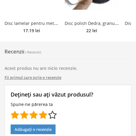
D
isc lamelar pentru metal DeWalt DT3310, 125 mm, granulatie 80
D
isc polish Dedra, granulatie 120, 225 mm, 5 buc/set
17.19 lei
22 lei
Recenzii
( Recenzii)
Acest produs nu are nicio recenzie.
Fii primul care scrie o recenzie
Dețineți sau ați văzut produsul?
Spune-ne părerea ta
Adăugați o recenzie