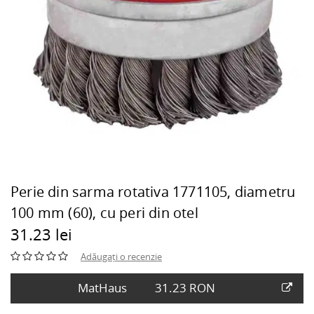
Perie din sarma rotativa 1771105, diametru
100 mm (60), cu peri din otel
31.23 lei
Adăugați o recenzie
MatHaus
31.23 RON