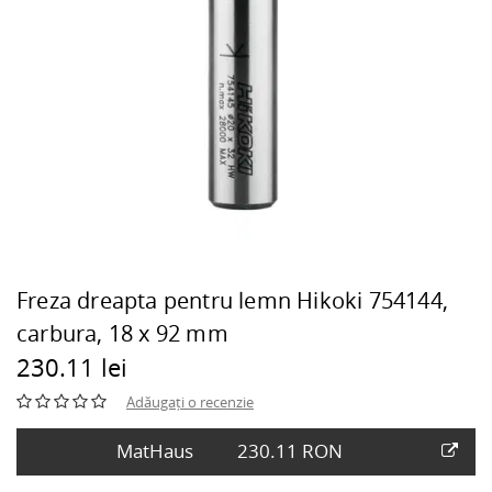
Freza dreapta pentru lemn Hikoki 754144,
carbura, 18 x 92 mm
230.11 lei
Adăugați o recenzie
MatHaus
230.11 RON