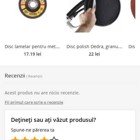
D
isc lamelar pentru metal DeWalt DT3310, 125 mm, granulatie 80
D
isc polish Dedra, granulatie 120, 225 mm, 5 buc/set
17.19 lei
22 lei
Recenzii
( Recenzii)
Acest produs nu are nicio recenzie.
Fii primul care scrie o recenzie
Dețineți sau ați văzut produsul?
Spune-ne părerea ta