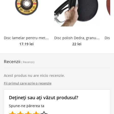
D
isc lamelar pentru metal DeWalt DT3310, 125 mm, granulatie 80
D
isc polish Dedra, granulatie 120, 225 mm, 5 buc/set
17.19 lei
22 lei
Recenzii
( Recenzii)
Acest produs nu are nicio recenzie.
Fii primul care scrie o recenzie
Dețineți sau ați văzut produsul?
Spune-ne părerea ta