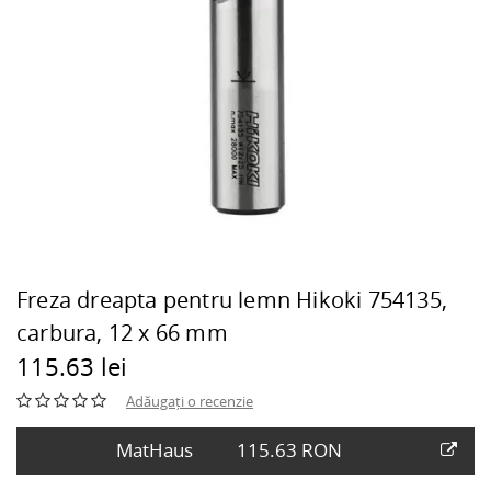
Freza dreapta pentru lemn Hikoki 754135,
carbura, 12 x 66 mm
115.63 lei
Adăugați o recenzie
MatHaus
115.63 RON