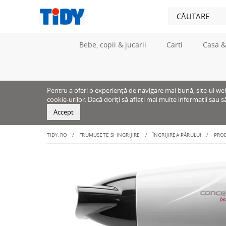
Bebe, copii & jucarii
Carti
Casa &
Pentru a oferi o experiență de navigare mai bună, site-ul web u
cookie-urilor. Dacă doriți să aflați mai multe informații sau s
Accept
TIDY.RO
FRUMUSETE SI INGRIJIRE
ÎNGRIJIREA PĂRULUI
PRO