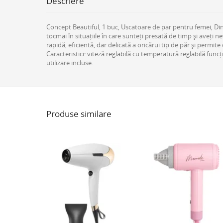
Descriere
Concept Beautiful, 1 buc, Uscatoare de par pentru femei, Din 
tocmai în situațiile în care sunteți presată de timp și aveți n
rapidă, eficientă, dar delicată a oricărui tip de păr și perm
Caracteristici: viteză reglabilă cu temperatură reglabilă func
utilizare incluse.
Produse similare