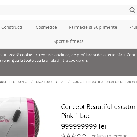
 Constructii
Cosmetice
Farmacie si Suplimente
Fru
Sport & fitness
tilizează cookie-uri tehnice, analitice, de profilare și de la terțe părți. Cont
ă renunțați la toate sau la unele dintre cookie-uri.
DUSE ELECTRONICE
USCATOARE DE PAR
CONCEPT BEAUTIFUL USCATOR DE PAR WHI
Concept Beautiful uscator
Pink 1 buc
999999999 lei
Adăugați o recenzie