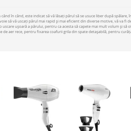
când în când, este indicat să vă lăsați părul să se usuce liber după spălare, 
evoie să vă uscați părul mai rapid și mai eficient din diverse motive, vă va fi
ite o uscare ușoară a părului, pentru ca acesta să capete mai mult volum și să
ție de aer rece, pentru fixarea coafurii grila din spate detașabilă, pentru cur