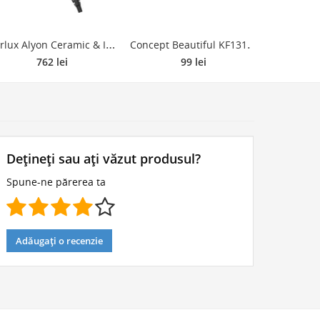
P
arlux Alyon Ceramic & Ionic uscător de păr profesional, cu ionizator Pink 1 buc
C
oncept Beautiful KF1310 airstyler White + pink 1 buc
762 lei
99 lei
Dețineți sau ați văzut produsul?
Spune-ne părerea ta
Adăugați o recenzie