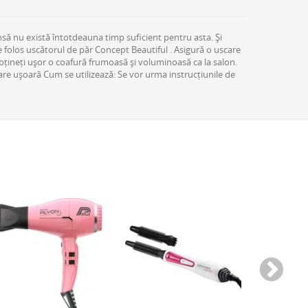
însă nu există întotdeauna timp suficient pentru asta. Și
 de folos uscătorul de păr Concept Beautiful . Asigură o uscare
 obțineți ușor o coafură frumoasă și voluminoasă ca la salon.
ățare ușoară Cum se utilizează: Se vor urma instrucțiunile de