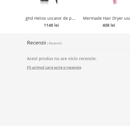
g
hd Helios uscator de par white 1 buc
1148 lei
408 lei
Recenzii
( Recenzii)
Acest produs nu are nicio recenzie.
Fii primul care scrie o recenzie