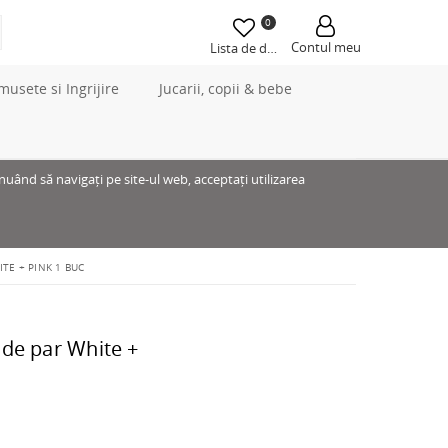
0
Contul meu
Lista de dorințe
musete si Ingrijire
Jucarii, copii & bebe
inuând să navigați pe site-ul web, acceptați utilizarea
TE + PINK 1 BUC
 de par White +