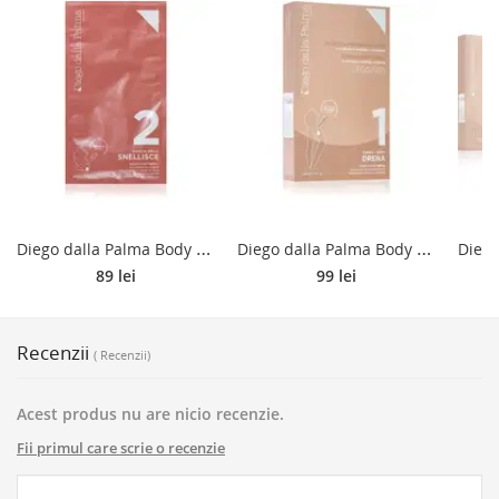
D
iego dalla Palma Body Line Thermoactive Slimming Shorts Refill Concentrat termo-activ pentru slabire atenueaza aspectul celulitei 50 ml
D
iego dalla Palma Body Line Thermoactive Slimming Leggings Refill bandaje termo atenueaza aspectul celulitei 120 ml
89 lei
99 lei
Recenzii
( Recenzii)
Acest produs nu are nicio recenzie.
Fii primul care scrie o recenzie