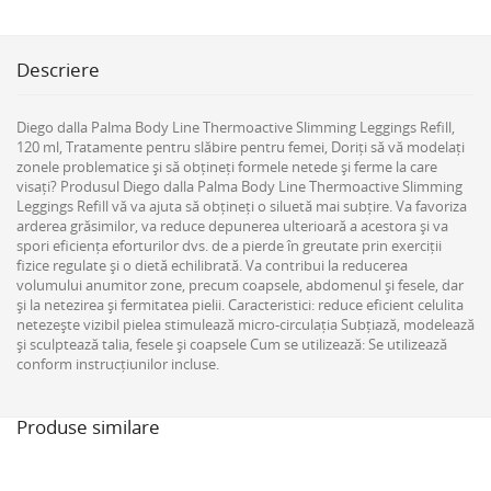
Descriere
Diego dalla Palma Body Line Thermoactive Slimming Leggings Refill,
120 ml, Tratamente pentru slăbire pentru femei, Doriți să vă modelați
zonele problematice și să obțineți formele netede și ferme la care
visați? Produsul Diego dalla Palma Body Line Thermoactive Slimming
Leggings Refill vă va ajuta să obțineți o siluetă mai subțire. Va favoriza
arderea grăsimilor, va reduce depunerea ulterioară a acestora și va
spori eficiența eforturilor dvs. de a pierde în greutate prin exerciții
fizice regulate și o dietă echilibrată. Va contribui la reducerea
volumului anumitor zone, precum coapsele, abdomenul și fesele, dar
și la netezirea și fermitatea pielii. Caracteristici: reduce eficient celulita
netezește vizibil pielea stimulează micro-circulația Subțiază, modelează
și sculptează talia, fesele și coapsele Cum se utilizează: Se utilizează
conform instrucțiunilor incluse.
Produse similare