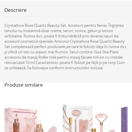
Descriere
Crystallove Rose Quartz Beauty Set, Accesorii pentru femei, Îngrijirea
tenului nu înseamnă doar creme, seruri, tonice, geluri și loțiuni
exfoliante. Rutina dvs. poate fi îmbunătățită prin diverse tipuri de
accesorii cosmetice speciale. Articolul Crystallove Rose Quartz Beauty
Set completează perfect produsele pe care le folosiți deja în rutina dvs.
și oferă un ten cu aspect mai frumos. Setul conține: Gua Sha Plate
accesoriu de masaj Roller rolă pentru masaj faciale roll-on cu cristale
reincarcabil 10 ml Caracteristici: poate fi folosit pe față și pe corp Cum
se utilizează: Se folosește conform instrucțiunilor incluse.
Produse similare