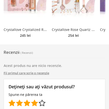
C
rystallove Crystalized Rose Quartz Set set pentru îngrijirea pielii
C
rystallove Rose Quartz Beauty Set set pentru îngrijirea pielii
245 lei
254 lei
Recenzii
( Recenzii)
Acest produs nu are nicio recenzie.
Fii primul care scrie o recenzie
Dețineți sau ați văzut produsul?
Spune-ne părerea ta