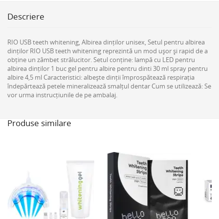
Descriere
RIO USB teeth whitening, Albirea dinților unisex, Setul pentru albirea
dinților RIO USB teeth whitening reprezintă un mod ușor și rapid de a
obține un zâmbet strălucitor. Setul conține: lampă cu LED pentru
albirea dinților 1 buc gel pentru albire pentru dinti 30 ml spray pentru
albire 4,5 ml Caracteristici: albește dinții împrospătează respirația
îndepărtează petele mineralizează smalțul dentar Cum se utilizează: Se
vor urma instrucțiunile de pe ambalaj.
Produse similare