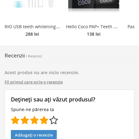
R
IO USB teeth whitening Kit pentru albirea dinților
H
ello Coco PAP+ Teeth Whitening Strips benzi pentru ablirea dintilor pentru dinti 14 buc
288 lei
138 lei
Recenzii
( Recenzii)
Acest produs nu are nicio recenzie.
Fii primul care scrie o recenzie
Dețineți sau ați văzut produsul?
Spune-ne părerea ta
Adăugați o recenzie