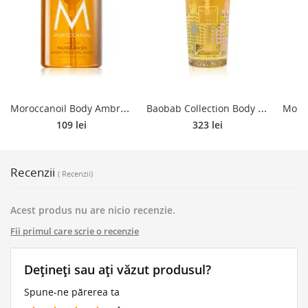
M
oroccanoil Body Ambre Noir Săpun lichid pentru mâini 360 ml
B
aobab Collection Body Wellness Miami Săpun lichid pentru mâini 350 ml
109 lei
323 lei
Recenzii
( Recenzii)
Acest produs nu are nicio recenzie.
Fii primul care scrie o recenzie
Dețineți sau ați văzut produsul?
Spune-ne părerea ta