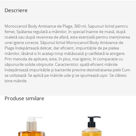
Descriere
Moroccanoil Body Ambiance de Plage, 360 ml, Sapunuri lichid pentru
femei, Spălarea regulată a mâinilor, în special înainte de masă, după
toaletă sau după revenirea de afară, este esențială pentru menținerea
unei igiene corecte. Săpunul lichid Moroccanoil Body Ambiance de
Plage îndepărtează delicat, dar eficient, impuritățile de pe pielea
mâinilor, lăsând-o în același timp mătăsoasă și catifelată la atingere.
Prin metoda de aplicare, este, în plus, mai igienic, în comparație cu
săpunurile solide obișnuite. Caracteristici: spală eficient mâinile
îndepărtează impuritățile și bacteriile previne deshidratarea pielii Cum
se utilizează: Se aplică pe mâinile ude și se spumează ușor. Se clătesc
bine mâinile.
Produse similare