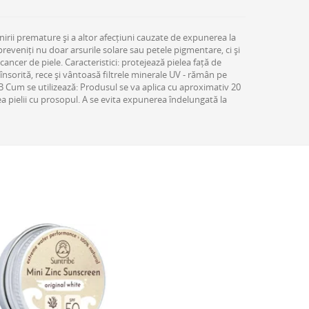
nirii premature și a altor afecțiuni cauzate de expunerea la
reveniți nu doar arsurile solare sau petele pigmentare, ci și
 cancer de piele. Caracteristici: protejează pielea față de
însorită, rece și vântoasă filtrele minerale UV - rămân pe
UVB Cum se utilizează: Produsul se va aplica cu aproximativ 20
ea pielii cu prosopul. A se evita expunerea îndelungată la