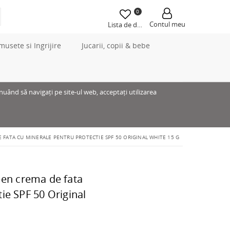
0
Contul meu
Lista de dorințe
musete si Ingrijire
Jucarii, copii & bebe
inuând să navigați pe site-ul web, acceptați utilizarea
 FATA CU MINERALE PENTRU PROTECTIE SPF 50 ORIGINAL WHITE 15 G
een crema de fata
ie SPF 50 Original