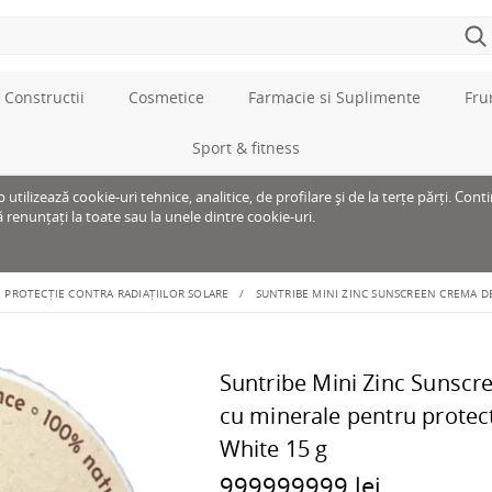
 Constructii
Cosmetice
Farmacie si Suplimente
Fru
Sport & fitness
tilizează cookie-uri tehnice, analitice, de profilare și de la terțe părți. Cont
ă renunțați la toate sau la unele dintre cookie-uri.
PROTECȚIE CONTRA RADIAȚIILOR SOLARE
SUNTRIBE MINI ZINC SUNSCREEN CREMA DE
Suntribe Mini Zinc Sunscr
cu minerale pentru protect
White 15 g
999999999 lei