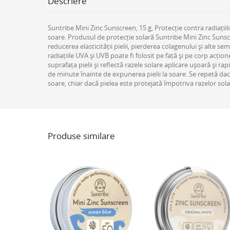
Descriere
Suntribe Mini Zinc Sunscreen, 15 g, Protecție contra radiațiil
soare. Produsul de protecție solară Suntribe Mini Zinc Sunscre
reducerea elasticității pielii, pierderea colagenului și alte se
radiațiile UVA și UVB poate fi folosit pe față și pe corp acți
suprafața pielii și reflectă razele solare aplicare ușoară și 
de minute înainte de expunerea pielii la soare. Se repetă dac
soare, chiar dacă pielea este protejată împotriva razelor sola
Produse similare