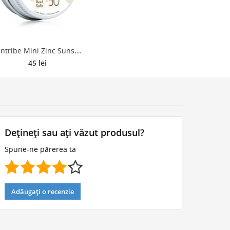
S
untribe Mini Zinc Sunscreen crema de fata cu minerale pentru protectie SPF 50 Original White 15 g
45 lei
Dețineți sau ați văzut produsul?
Spune-ne părerea ta
Adăugați o recenzie