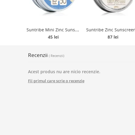
S
untribe Mini Zinc Sunscreen crema de fata cu minerale pentru protectie SPF 50 Ocean Blue 15 g
45 lei
87 lei
Recenzii
( Recenzii)
Acest produs nu are nicio recenzie.
Fii primul care scrie o recenzie