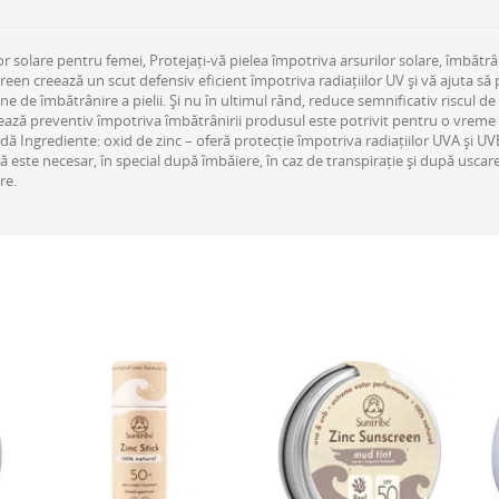
or solare pentru femei, Protejați-vă pielea împotriva arsurilor solare, îmbătrâ
en creează un scut defensiv eficient împotriva radiațiilor UV și vă ajuta să p
mne de îmbătrânire a pielii. Și nu în ultimul rând, reduce semnificativ riscul de
onează preventiv împotriva îmbătrânirii produsul este potrivit pentru o vreme 
rapidă Ingrediente: oxid de zinc – oferă protecție împotriva radiațiilor UVA și 
ă este necesar, în special după îmbăiere, în caz de transpirație și după uscar
re.