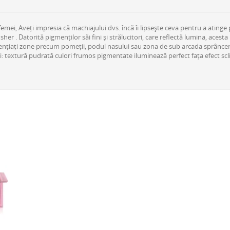
emei, Aveți impresia că machiajului dvs. încă îi lipsește ceva pentru a atinge 
her . Datorită pigmenților săi fini și strălucitori, care reflectă lumina, acest
evidențiați zone precum pomeții, podul nasului sau zona de sub arcada sprâncen
ici: textură pudrată culori frumos pigmentate iluminează perfect fața efect sc