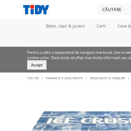
Bebe, copii & jucarii
Carti
Casa &
Pentru a oferi o experiență de navigare mai bună, site-ul web u
cookie-urilor. Dacă doriți să aflați mai multe informații sau s
Accept
TIDY.RO
FARMACIE SI SUPLIMENTE
FRUMUSETE SI INGRIJIRE