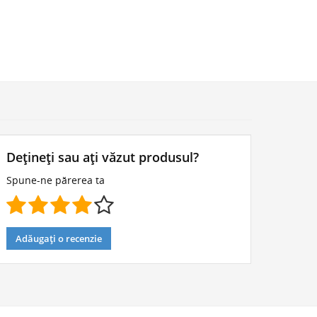
Dețineți sau ați văzut produsul?
Spune-ne părerea ta
Adăugați o recenzie