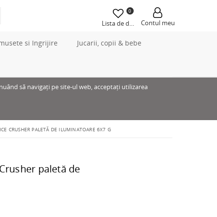
0
Contul meu
Lista de dorințe
musete si Ingrijire
Jucarii, copii & bebe
inuând să navigați pe site-ul web, acceptați utilizarea
 ICE CRUSHER PALETĂ DE ILUMINATOARE 6X7 G
 Crusher paletă de