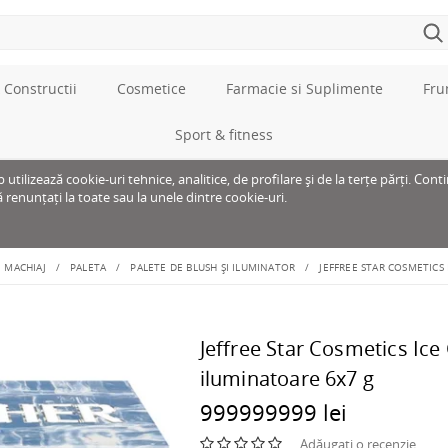
 Constructii
Cosmetice
Farmacie si Suplimente
Fru
Sport & fitness
tilizează cookie-uri tehnice, analitice, de profilare și de la terțe părți. Cont
ă renunțați la toate sau la unele dintre cookie-uri.
MACHIAJ
PALETA
PALETE DE BLUSH ȘI ILUMINATOR
JEFFREE STAR COSMETICS
Jeffree Star Cosmetics Ice
iluminatoare 6x7 g
999999999 lei
Adăugați o recenzie