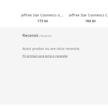
J
effree Star Cosmetics Ice Crusher paletă de iluminatoare 6x7 g
effree Star C
173 lei
184 lei
Recenzii
( Recenzii)
Acest produs nu are nicio recenzie.
Fii primul care scrie o recenzie