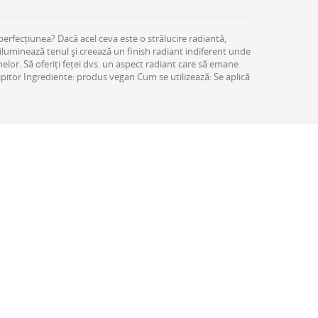
perfecțiunea? Dacă acel ceva este o strălucire radiantă,
a iluminează tenul și creează un finish radiant indiferent unde
elor. Să oferiți feței dvs. un aspect radiant care să emane
lipitor Ingrediente: produs vegan Cum se utilizează: Se aplică