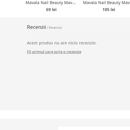
M
avala Nail Beauty MavaDry lac de unghii accelerator de uscare 10 ml
avala 
69 lei
105 lei
Recenzii
( Recenzii)
Acest produs nu are nicio recenzie.
Fii primul care scrie o recenzie