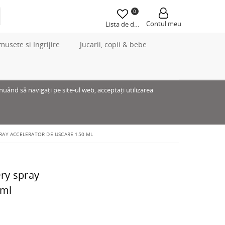
0
Contul meu
Lista de dorințe
musete si Ingrijire
Jucarii, copii & bebe
inuând să navigați pe site-ul web, acceptați utilizarea
RAY ACCELERATOR DE USCARE 150 ML
ry spray
 ml