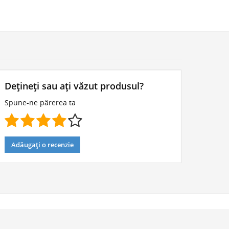
Dețineți sau ați văzut produsul?
Spune-ne părerea ta
Adăugați o recenzie