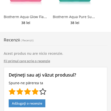
B
iotherm Aqua Glow Flash Mask masca pentru celule 31 g
B
iotherm Aqua Pure Super Concentrate masca pentru celule cu efect de hidratare pentru regenerarea pielii 31 g
38 lei
38 lei
Recenzii
( Recenzii)
Acest produs nu are nicio recenzie.
Fii primul care scrie o recenzie
Dețineți sau ați văzut produsul?
Spune-ne părerea ta
Adăugați o recenzie