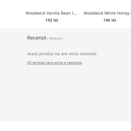
W
oodwick Vanilla Bean lumânare parfumată cu fitil din lemn (hearthwick) 453.6 g
192 lei
196 lei
Recenzii
( Recenzii)
Acest produs nu are nicio recenzie.
Fii primul care scrie o recenzie