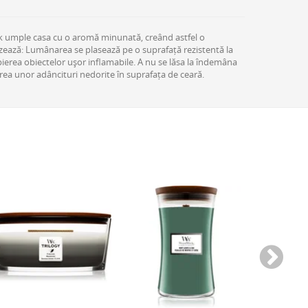
umple casa cu o aromă minunată, creând astfel o
zează: Lumânarea se plasează pe o suprafață rezistentă la
ierea obiectelor ușor inflamabile. A nu se lăsa la îndemâna
area unor adâncituri nedorite în suprafața de ceară.