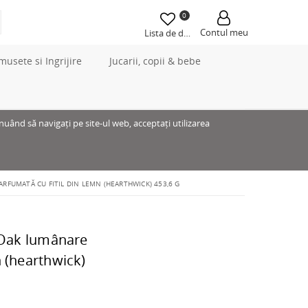
0
Contul meu
Lista de dorințe
musete si Ingrijire
Jucarii, copii & bebe
inuând să navigați pe site-ul web, acceptați utilizarea
FUMATĂ CU FITIL DIN LEMN (HEARTHWICK) 453,6 G
Oak lumânare
n (hearthwick)