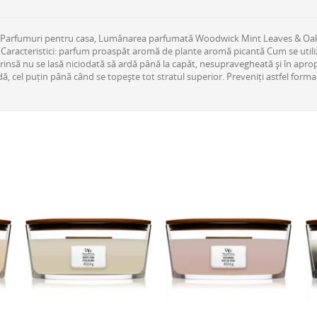
 Parfumuri pentru casa, Lumânarea parfumată Woodwick Mint Leaves & Oak 
 Caracteristici: parfum proaspăt aromă de plante aromă picantă Cum se utili
insă nu se lasă niciodată să ardă până la capăt, nesupravegheată și în aprop
ă, cel puțin până când se topește tot stratul superior. Preveniți astfel form