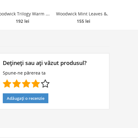
W
oodwick Trilogy Warm Woods lumânare parfumată cu fitil din lemn (hearthwick) 453.6 g
W
oodwick Mint Leaves & Oak lumânare parfumată cu fitil din lemn 609,5 g
192 lei
155 lei
Dețineți sau ați văzut produsul?
Spune-ne părerea ta
Adăugați o recenzie