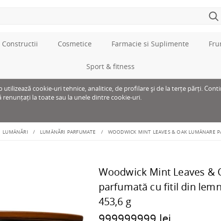
 Constructii
Cosmetice
Farmacie si Suplimente
Fru
Sport & fitness
tilizează cookie-uri tehnice, analitice, de profilare și de la terțe părți. Cont
ă renunțați la toate sau la unele dintre cookie-uri.
LUMÂNĂRI
LUMÂNĂRI PARFUMATE
WOODWICK MINT LEAVES & OAK LUMÂNARE PAR
Woodwick Mint Leaves & 
parfumată cu fitil din lem
453,6 g
999999999 lei