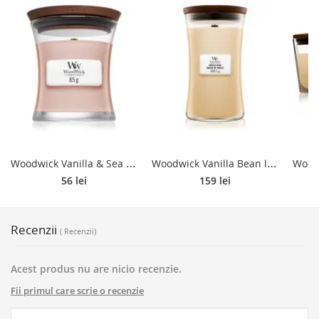
W
oodwick Vanilla & Sea Salt lumânare parfumată cu fitil din lemn 85 g
W
oodwick Vanilla Bean lumânare parfumată cu fitil din lemn 609.5 g
56 lei
159 lei
Recenzii
( Recenzii)
Acest produs nu are nicio recenzie.
Fii primul care scrie o recenzie