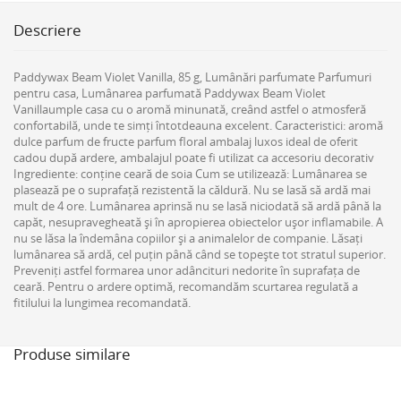
Descriere
Paddywax Beam Violet Vanilla, 85 g, Lumânări parfumate Parfumuri
pentru casa, Lumânarea parfumată Paddywax Beam Violet
Vanillaumple casa cu o aromă minunată, creând astfel o atmosferă
confortabilă, unde te simți întotdeauna excelent. Caracteristici: aromă
dulce parfum de fructe parfum floral ambalaj luxos ideal de oferit
cadou după ardere, ambalajul poate fi utilizat ca accesoriu decorativ
Ingrediente: conține ceară de soia Cum se utilizează: Lumânarea se
plasează pe o suprafață rezistentă la căldură. Nu se lasă să ardă mai
mult de 4 ore. Lumânarea aprinsă nu se lasă niciodată să ardă până la
capăt, nesupravegheată și în apropierea obiectelor ușor inflamabile. A
nu se lăsa la îndemâna copiilor și a animalelor de companie. Lăsați
lumânarea să ardă, cel puțin până când se topește tot stratul superior.
Preveniți astfel formarea unor adâncituri nedorite în suprafața de
ceară. Pentru o ardere optimă, recomandăm scurtarea regulată a
fitilului la lungimea recomandată.
Produse similare