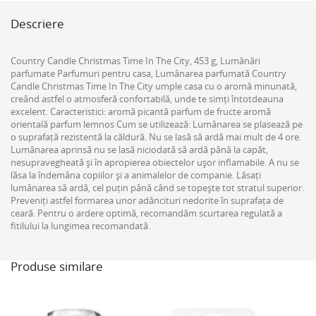
Descriere
Country Candle Christmas Time In The City, 453 g, Lumânări
parfumate Parfumuri pentru casa, Lumânarea parfumată Country
Candle Christmas Time In The City umple casa cu o aromă minunată,
creând astfel o atmosferă confortabilă, unde te simți întotdeauna
excelent. Caracteristici: aromă picantă parfum de fructe aromă
orientală parfum lemnos Cum se utilizează: Lumânarea se plasează pe
o suprafață rezistentă la căldură. Nu se lasă să ardă mai mult de 4 ore.
Lumânarea aprinsă nu se lasă niciodată să ardă până la capăt,
nesupravegheată și în apropierea obiectelor ușor inflamabile. A nu se
lăsa la îndemâna copiilor și a animalelor de companie. Lăsați
lumânarea să ardă, cel puțin până când se topește tot stratul superior.
Preveniți astfel formarea unor adâncituri nedorite în suprafața de
ceară. Pentru o ardere optimă, recomandăm scurtarea regulată a
fitilului la lungimea recomandată.
Produse similare