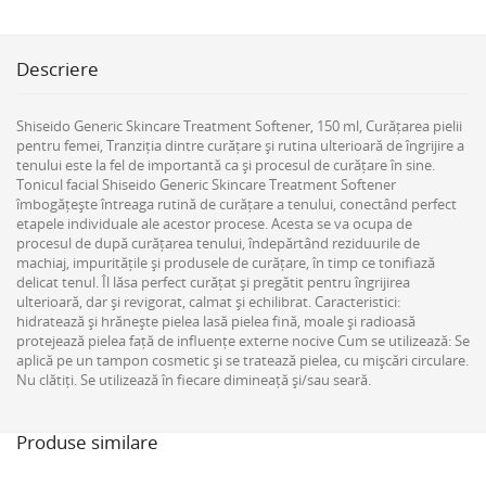
Descriere
Shiseido Generic Skincare Treatment Softener, 150 ml, Curățarea pielii
pentru femei, Tranziția dintre curățare și rutina ulterioară de îngrijire a
tenului este la fel de importantă ca și procesul de curățare în sine.
Tonicul facial Shiseido Generic Skincare Treatment Softener
îmbogățește întreaga rutină de curățare a tenului, conectând perfect
etapele individuale ale acestor procese. Acesta se va ocupa de
procesul de după curățarea tenului, îndepărtând reziduurile de
machiaj, impuritățile și produsele de curățare, în timp ce tonifiază
delicat tenul. Îl lăsa perfect curățat și pregătit pentru îngrijirea
ulterioară, dar și revigorat, calmat și echilibrat. Caracteristici:
hidratează și hrănește pielea lasă pielea fină, moale și radioasă
protejează pielea față de influențe externe nocive Cum se utilizează: Se
aplică pe un tampon cosmetic și se tratează pielea, cu mișcări circulare.
Nu clătiți. Se utilizează în fiecare dimineață și/sau seară.
Produse similare