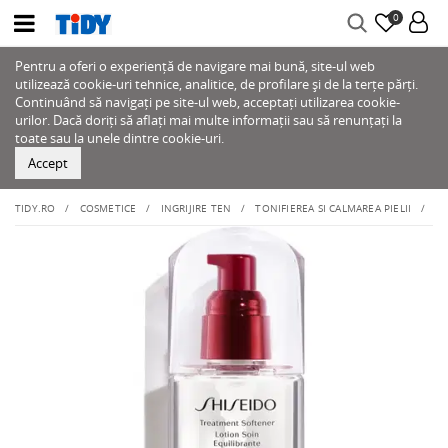
0
Pentru a oferi o experiență de navigare mai bună, site-ul web
utilizează cookie-uri tehnice, analitice, de profilare și de la terțe părți.
Continuând să navigați pe site-ul web, acceptați utilizarea cookie-
urilor. Dacă doriți să aflați mai multe informații sau să renunțați la
toate sau la unele dintre cookie-uri.
Accept
TIDY.RO
COSMETICE
INGRIJIRE TEN
TONIFIEREA SI CALMAREA PIELII
LO