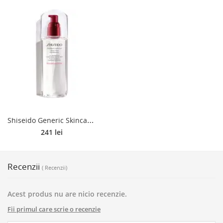
S
hiseido Generic Skincare Treatment Softener lotiune hidratanta pentru fata pentru piele normală și mixtă 150 ml
241 lei
Recenzii
( Recenzii)
Acest produs nu are nicio recenzie.
Fii primul care scrie o recenzie