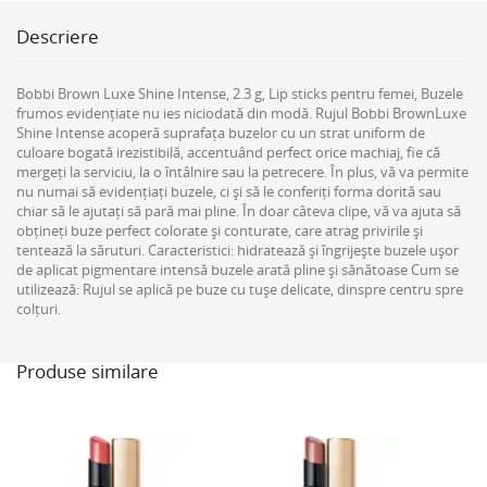
Descriere
Bobbi Brown Luxe Shine Intense, 2.3 g, Lip sticks pentru femei, Buzele
frumos evidențiate nu ies niciodată din modă. Rujul Bobbi BrownLuxe
Shine Intense acoperă suprafața buzelor cu un strat uniform de
culoare bogată irezistibilă, accentuând perfect orice machiaj, fie că
mergeți la serviciu, la o întâlnire sau la petrecere. În plus, vă va permite
nu numai să evidențiați buzele, ci și să le conferiți forma dorită sau
chiar să le ajutați să pară mai pline. În doar câteva clipe, vă va ajuta să
obțineți buze perfect colorate și conturate, care atrag privirile și
tentează la săruturi. Caracteristici: hidratează și îngrijește buzele ușor
de aplicat pigmentare intensă buzele arată pline și sănătoase Cum se
utilizează: Rujul se aplică pe buze cu tușe delicate, dinspre centru spre
colțuri.
Produse similare