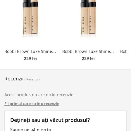
B
obbi Brown Luxe Shine Intense ruj lucios hidratant culoare PARISIAN PINK 2.3 g
B
obbi Brown Luxe Shine Intense ruj lucios hidratant culoare BARE TRUTH 2.3 g
229 lei
229 lei
Recenzii
( Recenzii)
Acest produs nu are nicio recenzie.
Fii primul care scrie o recenzie
Dețineți sau ați văzut produsul?
Spune-ne părerea ta