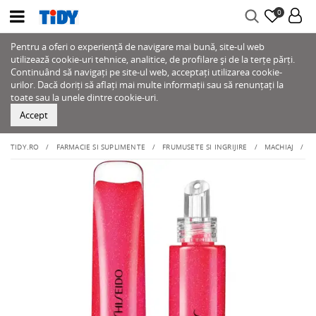
0
Pentru a oferi o experiență de navigare mai bună, site-ul web
utilizează cookie-uri tehnice, analitice, de profilare și de la terțe părți.
Continuând să navigați pe site-ul web, acceptați utilizarea cookie-
urilor. Dacă doriți să aflați mai multe informații sau să renunțați la
toate sau la unele dintre cookie-uri.
Accept
TIDY.RO
FARMACIE SI SUPLIMENTE
FRUMUSETE SI INGRIJIRE
MACHIAJ
B