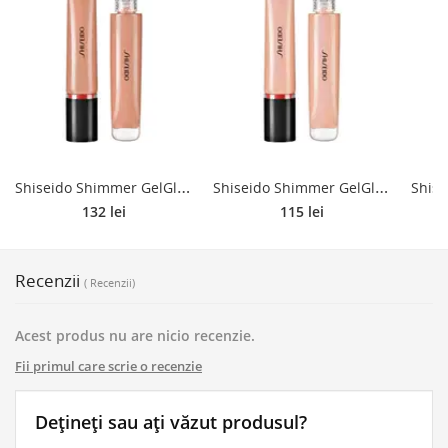
S
hiseido Shimmer GelGloss Luciu de Buze sclipitor cu efect de hidratare culoare 03 Kurumi Beige 9 ml
S
hiseido Shimmer GelGloss Luciu de Buze sclipitor cu efect de hidratare culoare 02 Toki Nude 9 ml
132 lei
115 lei
Recenzii
( Recenzii)
Acest produs nu are nicio recenzie.
Fii primul care scrie o recenzie
Dețineți sau ați văzut produsul?