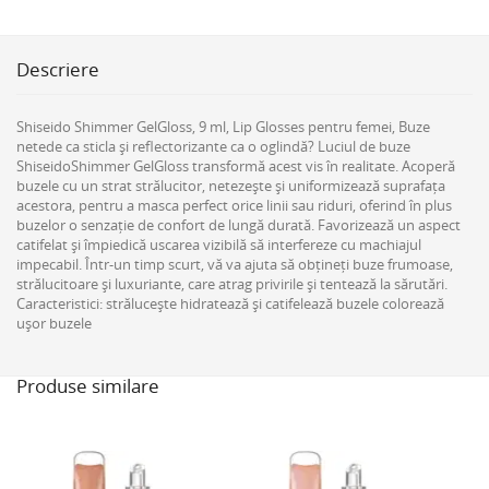
Descriere
Shiseido Shimmer GelGloss, 9 ml, Lip Glosses pentru femei, Buze
netede ca sticla și reflectorizante ca o oglindă? Luciul de buze
ShiseidoShimmer GelGloss transformă acest vis în realitate. Acoperă
buzele cu un strat strălucitor, netezește și uniformizează suprafața
acestora, pentru a masca perfect orice linii sau riduri, oferind în plus
buzelor o senzație de confort de lungă durată. Favorizează un aspect
catifelat și împiedică uscarea vizibilă să interfereze cu machiajul
impecabil. Într-un timp scurt, vă va ajuta să obțineți buze frumoase,
strălucitoare și luxuriante, care atrag privirile și tentează la sărutări.
Caracteristici: strălucește hidratează și catifelează buzele colorează
ușor buzele
Produse similare