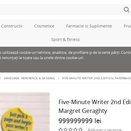
 Constructii
Cosmetice
Farmacie si Suplimente
Fru
Sport & fitness
tilizează cookie-uri tehnice, analitice, de profilare și de la terțe părți. Cont
ă renunțați la toate sau la unele dintre cookie-uri.
LANGUAGE: REFERENCE & GENERAL
FIVE-MINUTE WRITER 2ND EDITION, PAPERBAC
Five-Minute Writer 2nd Edi
Margret Geraghty
999999999 lei
Adăugați o recenzie