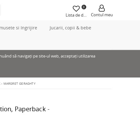
0
Contul meu
Lista de dorințe
musete si Ingrijire
Jucarii, copii & bebe
inuând să navigați pe site-ul web, acceptați utilizarea
K - MARGRET GERAGHTY
tion, Paperback -