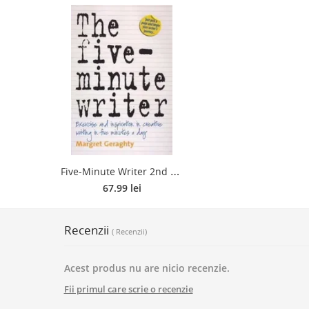
F
ive-Minute Writer 2nd Edition, Paperback - Margret Geraghty
67.99 lei
Recenzii
( Recenzii)
Acest produs nu are nicio recenzie.
Fii primul care scrie o recenzie