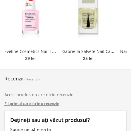
E
veline Cosmetics Nail Therapy Professional fortifiant lac de unghii pentru unghii slabe si deteriorate cu keratina 12 ml
G
abriella Salvete Nail Care Top & Base Coat lac de unghii de baza si superioara cu textura de gel 11 ml
29 lei
25 lei
Recenzii
( Recenzii)
Acest produs nu are nicio recenzie.
Fii primul care scrie o recenzie
Dețineți sau ați văzut produsul?
Spune-ne părerea ta