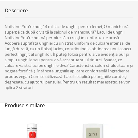
Descriere
Nails Inc. You're hot, 14 ml, lac de unghii pentru femei, O manichiură
superbă ca după o vizită la salonul de manichiură? Lacul de unghii
Nails Inc.You're hot vă permite să o creați în confortul de acasă.
Acoperă suprafața unghiei cu un strat uniform de culoare intensă, de
lungă durată, cu un finisaj lucios, contribuind la obținerea unui aspect
perfect îngrijit al unghiilor. Îl puteți folosi pentru a vă evidenția pur și
simplu unghiile sau pentru a vă accentua stilul ținutei. Așadar, ce
culoare va străluci pe unghiile dvs.? Caracteristici: culori strălucitoare și
bogate fortifică și întărește unghiile aplicare confortabilă Ingrediente:
produs vegan Cum se utilizează: Lacul se aplică pe unghiile curate și
degresate, cu ajutorul pensulei. Pentru un rezultat mai estetic, se vor
aplica 2 straturi.
Produse similare