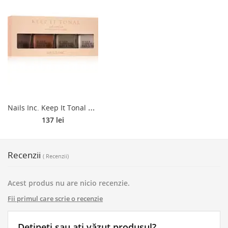
N
ails Inc. Keep It Tonal Ombre set cadou pentru unghii
137 lei
Recenzii
( Recenzii)
Acest produs nu are nicio recenzie.
Fii primul care scrie o recenzie
Dețineți sau ați văzut produsul?