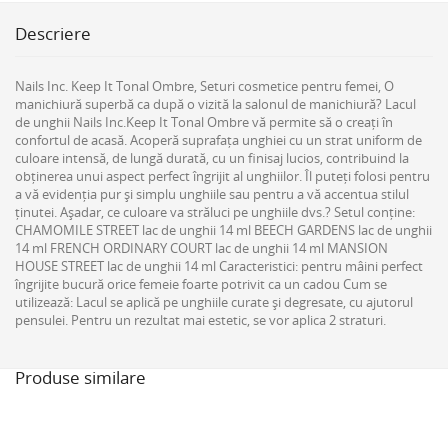
Descriere
Nails Inc. Keep It Tonal Ombre, Seturi cosmetice pentru femei, O
manichiură superbă ca după o vizită la salonul de manichiură? Lacul
de unghii Nails Inc.Keep It Tonal Ombre vă permite să o creați în
confortul de acasă. Acoperă suprafața unghiei cu un strat uniform de
culoare intensă, de lungă durată, cu un finisaj lucios, contribuind la
obținerea unui aspect perfect îngrijit al unghiilor. Îl puteți folosi pentru
a vă evidenția pur și simplu unghiile sau pentru a vă accentua stilul
ținutei. Așadar, ce culoare va străluci pe unghiile dvs.? Setul conține:
CHAMOMILE STREET lac de unghii 14 ml BEECH GARDENS lac de unghii
14 ml FRENCH ORDINARY COURT lac de unghii 14 ml MANSION
HOUSE STREET lac de unghii 14 ml Caracteristici: pentru mâini perfect
îngrijite bucură orice femeie foarte potrivit ca un cadou Cum se
utilizează: Lacul se aplică pe unghiile curate și degresate, cu ajutorul
pensulei. Pentru un rezultat mai estetic, se vor aplica 2 straturi.
Produse similare