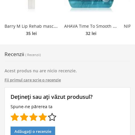
B
arry M Lip Rehab masca hranitoare de buze culoare Coconut 9 ml
A
HAVA Time To Smooth mască textilă iluminatoare antirid 1 buc
35 lei
32 lei
Recenzii
( Recenzii)
Acest produs nu are nicio recenzie.
Fii primul care scrie o recenzie
Dețineți sau ați văzut produsul?
Spune-ne părerea ta
Adăugați o recenzie