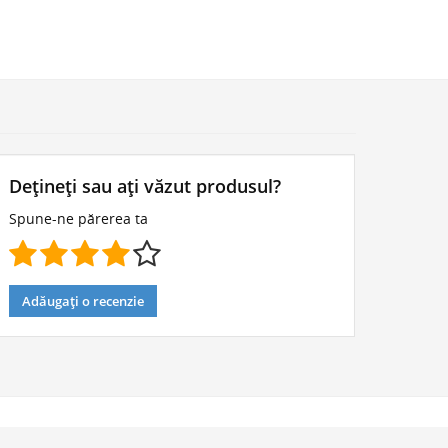
Dețineți sau ați văzut produsul?
Spune-ne părerea ta
Adăugați o recenzie