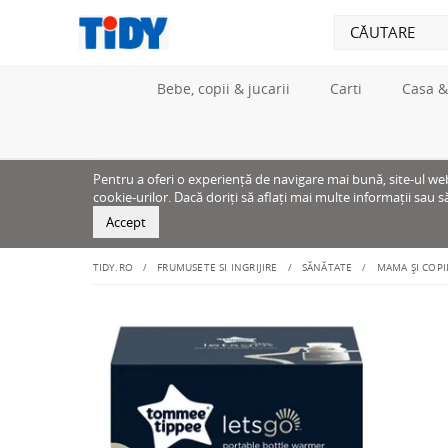
Bebe, copii & jucarii
Carti
Casa &
Pentru a oferi o experiență de navigare mai bună, site-ul web u
cookie-urilor. Dacă doriți să aflați mai multe informații sau s
Accept
TIDY.RO
FRUMUSETE SI INGRIJIRE
SĂNĂTATE
MAMA ȘI COPI