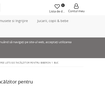
0
Contul meu
Lista de dorințe
musete si Ingrijire
Jucarii, copii & bebe
inuând să navigați pe site-ul web, acceptați utilizarea
PEE LETS GO ÎNCĂLZITOR PENTRU BIBERON 1 BUC
călzitor pentru