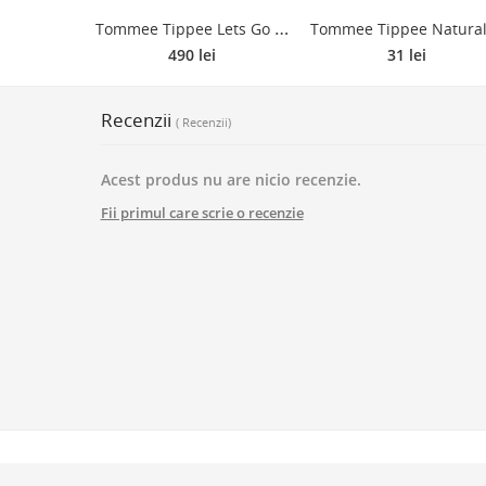
T
ommee Tippee Lets Go încălzitor pentru biberon 1 buc
490 lei
31 lei
Recenzii
( Recenzii)
Acest produs nu are nicio recenzie.
Fii primul care scrie o recenzie