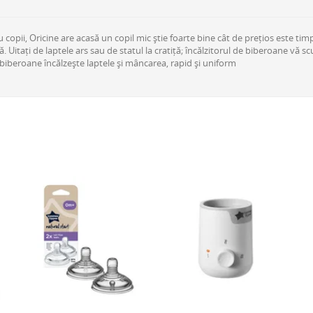
copii, Oricine are acasă un copil mic știe foarte bine cât de prețios este t
Uitați de laptele ars sau de statul la cratiță; încălzitorul de biberoane vă scut
 biberoane încălzește laptele și mâncarea, rapid și uniform