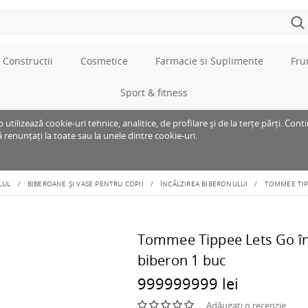
 Constructii
Cosmetice
Farmacie si Suplimente
Fru
Sport & fitness
tilizează cookie-uri tehnice, analitice, de profilare și de la terțe părți. Cont
ă renunțați la toate sau la unele dintre cookie-uri.
LUL
BIBEROANE ȘI VASE PENTRU COPII
ÎNCĂLZIREA BIBERONULUI
TOMMEE TIP
Tommee Tippee Lets Go în
biberon 1 buc
999999999 lei
Adăugați o recenzie