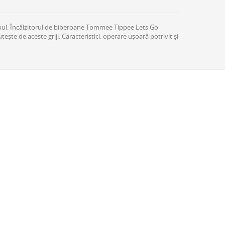
impul. Încălzitorul de biberoane Tommee Tippee Lets Go
ește de aceste griji. Caracteristici: operare ușoară potrivit și