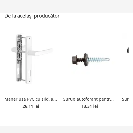
De la același producător
M
aner usa PVC cu sild, aluminiu, alb RAL 9016, 85 mm
S
urub autoforant pentru tigla metalica, maro RAL 8017, 4.8 x 35 mm, 50 bucati
26.11 lei
13.31 lei