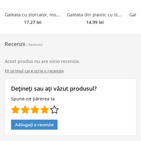
G
aleata cu storcator, mop si coada, Plastina, plastic, rosu, 12 l
G
aleata din plastic cu storcator, Plastina, albastru, 12 L
17.27 lei
14.99 lei
Recenzii
( Recenzii)
Acest produs nu are nicio recenzie.
Fii primul care scrie o recenzie
Dețineți sau ați văzut produsul?
Spune-ne părerea ta
Adăugați o recenzie