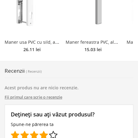
M
aner usa PVC cu sild, aluminiu, alb RAL 9016, 85 mm
M
aner fereastra PVC, aluminiu, drept, argintiu
26.11 lei
15.03 lei
Recenzii
( Recenzii)
Acest produs nu are nicio recenzie.
Fii primul care scrie o recenzie
Dețineți sau ați văzut produsul?
Spune-ne părerea ta