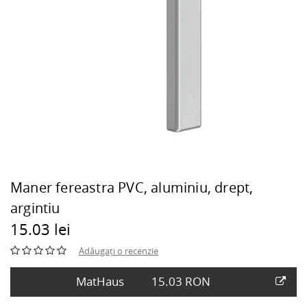
Maner fereastra PVC, aluminiu, drept,
argintiu
15.03 lei
Adăugați o recenzie
MatHaus
15.03 RON