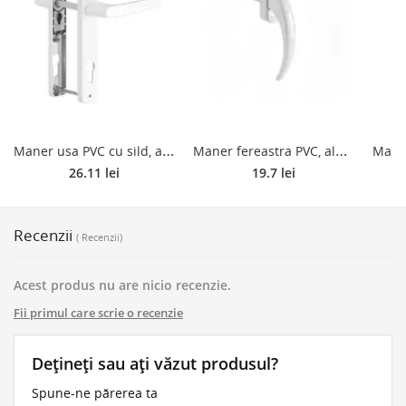
M
aner usa PVC cu sild, aluminiu, alb RAL 9016, 85 mm
M
aner fereastra PVC, aluminiu, curbat, alb RAL 9016, Acustic
26.11 lei
19.7 lei
Recenzii
( Recenzii)
Acest produs nu are nicio recenzie.
Fii primul care scrie o recenzie
Dețineți sau ați văzut produsul?
Spune-ne părerea ta