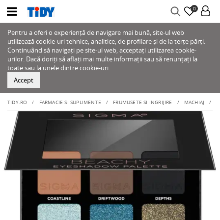
0
Pentru a oferi o experiență de navigare mai bună, site-ul web
utilizează cookie-uri tehnice, analitice, de profilare și de la terțe părți.
Continuând să navigați pe site-ul web, acceptați utilizarea cookie-
urilor. Dacă doriți să aflați mai multe informații sau să renunțați la
toate sau la unele dintre cookie-uri.
Accept
TIDY.RO
FARMACIE SI SUPLIMENTE
FRUMUSETE SI INGRIJIRE
MACHIAJ
O