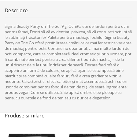
Descriere
Sigma Beauty Party on The Go, 9 g, OchiPalete de farduri pentru ochi
pentru femei, Doriți să vă evidențiați privirea, să vă conturați ochii și să
le subliniați trăsăturile? Paleta pentru machiajul ochilor Sigma Beauty
Party on The Go oferă posibilitatea creării celor mai fantastice variante
de machiaj pentru ochi. Conține nu doar unul, ci mai multe farduri de
ochi compacte, care se completează ideal cromatic și, prin urmare, pot
fi combinate perfect pentru a crea diferite tipuri de machiaj – de la
unul discret de zi la unul îndrăzneț de seară. Fiecare fard oferă o
acoperire uniformă de culoare, se aplică ușor, se estompează bine
pierdut și se combină cu alte farduri, fără a crea gradiente vizibile
nedorite. Caracteristici: efect sclipitor și mat accentuează ochii culori
ușor de combinat pentru fondul de ten de zi și de seară Ingrediente:
produs vegan Cum se utilizează: Se aplică umbrele pe pleoape cu
peria, cu buretele de fond de ten sau cu buricele degetelor.
Produse similare