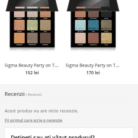
S
igma Beauty Party on The Go paleta farduri de ochi culoare Earthy 9 g
S
igma Beauty Party on The Go paleta farduri de ochi culoare Beachy 9 g
152 lei
170 lei
Recenzii
( Recenzii)
Acest produs nu are nicio recenzie.
Fii primul care scrie o recenzie
Dețineți sau ați văzut produsul?