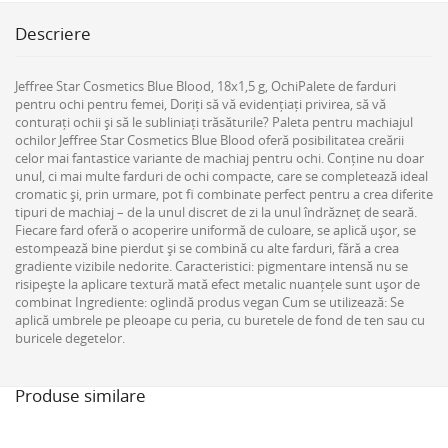
Descriere
Jeffree Star Cosmetics Blue Blood, 18x1,5 g, OchiPalete de farduri
pentru ochi pentru femei, Doriți să vă evidențiați privirea, să vă
conturați ochii și să le subliniați trăsăturile? Paleta pentru machiajul
ochilor Jeffree Star Cosmetics Blue Blood oferă posibilitatea creării
celor mai fantastice variante de machiaj pentru ochi. Conține nu doar
unul, ci mai multe farduri de ochi compacte, care se completează ideal
cromatic și, prin urmare, pot fi combinate perfect pentru a crea diferite
tipuri de machiaj – de la unul discret de zi la unul îndrăzneț de seară.
Fiecare fard oferă o acoperire uniformă de culoare, se aplică ușor, se
estompează bine pierdut și se combină cu alte farduri, fără a crea
gradiente vizibile nedorite. Caracteristici: pigmentare intensă nu se
risipește la aplicare textură mată efect metalic nuanțele sunt ușor de
combinat Ingrediente: oglindă produs vegan Cum se utilizează: Se
aplică umbrele pe pleoape cu peria, cu buretele de fond de ten sau cu
buricele degetelor.
Produse similare