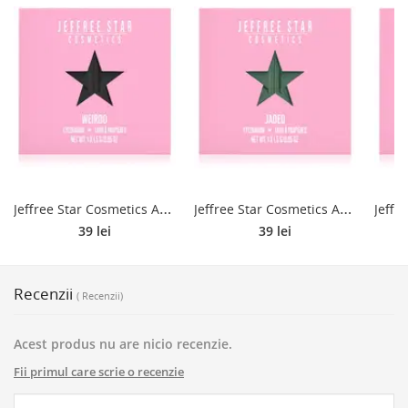
J
effree Star Cosmetics Artistry Single Eyeshadow fard ochi culoare Weirdo 1,5 g
J
effree Star Cosmetics Artistry Single Eyeshadow fard ochi culoare Jaded 1,5 g
39 lei
39 lei
Recenzii
( Recenzii)
Acest produs nu are nicio recenzie.
Fii primul care scrie o recenzie