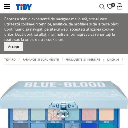
0
Pentru a oferi o experiență de navigare mai bună, site-ul web
utilizează cookie-uri tehnice, analitice, de profilare și de la terțe părți.
Continuând să navigați pe site-ul web, acceptați utilizarea cookie-
urilor. Dacă doriți să aflați mai multe informații sau să renunțați la
toate sau la unele dintre cookie-uri.
Accept
TIDY.RO
FARMACIE SI SUPLIMENTE
FRUMUSETE SI INGRIJIRE
MACHIAJ
O