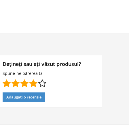
Dețineți sau ați văzut produsul?
Spune-ne părerea ta
Adăugați o recenzie