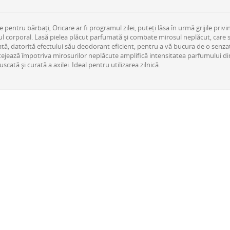
pentru bărbați, Oricare ar fi programul zilei, puteți lăsa în urmă grijile pri
ul corporal. Lasă pielea plăcut parfumată și combate mirosul neplăcut, care 
ată, datorită efectului său deodorant eficient, pentru a vă bucura de o senzaț
otejează împotriva mirosurilor neplăcute amplifică intensitatea parfumului din 
ată și curată a axilei. Ideal pentru utilizarea zilnică.