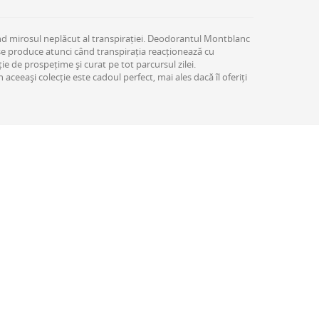
vind mirosul neplăcut al transpirației. Deodorantul Montblanc
se produce atunci când transpirația reacționează cu
ie de prospețime și curat pe tot parcursul zilei.
aceeași colecție este cadoul perfect, mai ales dacă îl oferiți