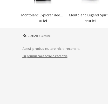
M
ontblanc Explorer deostick pentru bărbați 75 g
70 lei
110 lei
Recenzii
( Recenzii)
Acest produs nu are nicio recenzie.
Fii primul care scrie o recenzie