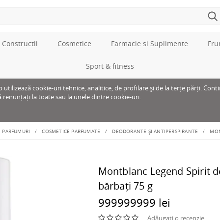
 Constructii
Cosmetice
Farmacie si Suplimente
Fru
Sport & fitness
tilizează cookie-uri tehnice, analitice, de profilare și de la terțe părți. Cont
ă renunțați la toate sau la unele dintre cookie-uri.
PARFUMURI
COSMETICE PARFUMATE
DEODORANTE ȘI ANTIPERSPIRANTE
MON
Montblanc Legend Spirit d
bărbați 75 g
999999999 lei
Adăugați o recenzie