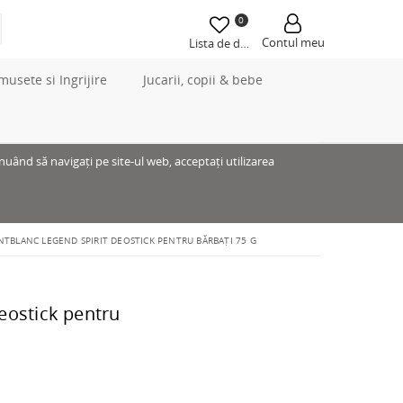
0
Contul meu
Lista de dorințe
musete si Ingrijire
Jucarii, copii & bebe
inuând să navigați pe site-ul web, acceptați utilizarea
TBLANC LEGEND SPIRIT DEOSTICK PENTRU BĂRBAȚI 75 G
eostick pentru