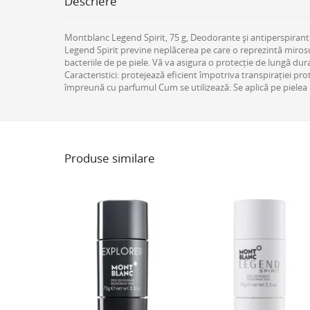
Descriere
Montblanc Legend Spirit, 75 g, Deodorante și antiperspirante 
Legend Spirit previne neplăcerea pe care o reprezintă miros
bacteriile de pe piele. Vă va asigura o protecție de lungă dur
Caracteristici: protejează eficient împotriva transpirației pr
împreună cu parfumul Cum se utilizează: Se aplică pe pielea usc
Produse similare