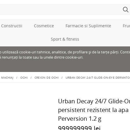
 Constructii
Cosmetice
Farmacie si Suplimente
Fru
Sport & fitness
tilizează cookie-uri tehnice, analitice, de profilare și de la terțe părți. Cont
ă renunțați la toate sau la unele dintre cookie-uri.
MACHIAJ
OCHI
CREION DE OCHI
URBAN DECAY 24/7 GLIDE-ON-EYE DERMATOG
Urban Decay 24/7 Glide-O
persistent rezistent la apa
Perversion 1.2 g
999999999 lei