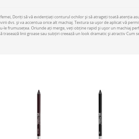
femei, Doriți să vă evidențiați conturul ochilor și să atrageți toată atenția
virii dvs. și va accentua orice alt machiaj. Textura sa ușor de aplicat vă permi
-le frumusețea. Oriunde ați merge, veți obține rapid și ușor un machiaj perfec
apă trasează linii groase sau subțiri creează un look dramatic și atractiv Cum se