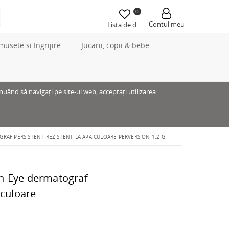
0
Contul meu
Lista de dorințe
musete si Ingrijire
Jucarii, copii & bebe
inuând să navigați pe site-ul web, acceptați utilizarea
RAF PERSISTENT REZISTENT LA APA CULOARE PERVERSION 1.2 G
n-Eye dermatograf
 culoare