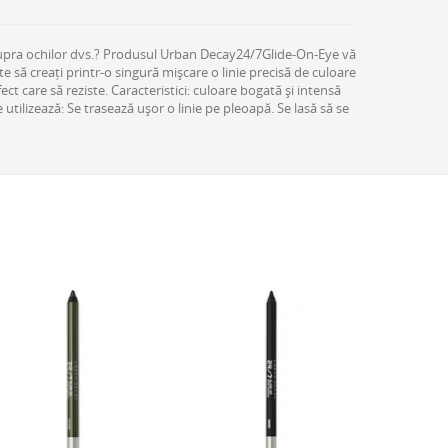
 asupra ochilor dvs.? Produsul Urban Decay24/7Glide-On-Eye vă
te să creați printr-o singură mișcare o linie precisă de culoare
t care să reziste. Caracteristici: culoare bogată și intensă
 utilizează: Se trasează ușor o linie pe pleoapă. Se lasă să se