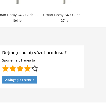
U
rban Decay 24/7 Glide-On-Eye dermatograf persistent rezistent la apa culoare Mildew 1.2 g
U
rban Decay 24/7 Glide-On-Eye dermatograf persistent rezistent la apa culoare Smoke 1.2 g
104 lei
127 lei
Dețineți sau ați văzut produsul?
Spune-ne părerea ta
Adăugați o recenzie