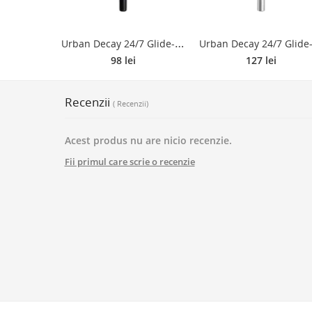
U
rban Decay 24/7 Glide-On-Eye dermatograf persistent rezistent la apa culoare Perversion 1.2 g
98 lei
127 lei
Recenzii
( Recenzii)
Acest produs nu are nicio recenzie.
Fii primul care scrie o recenzie