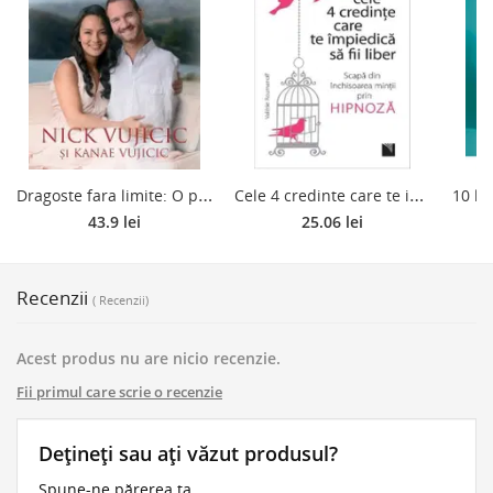
D
ragoste fara limite: O poveste remarcabila despre dragostea adevarata care cucereste totul
C
ele 4 credinte care te impiedica sa fii liber
43.9 lei
25.06 lei
Recenzii
( Recenzii)
Acest produs nu are nicio recenzie.
Fii primul care scrie o recenzie
Dețineți sau ați văzut produsul?
Spune-ne părerea ta