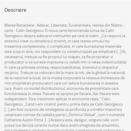
Descriere
Marea Renastere - Adevar, Libertate, Suveranitate, Iesirea din Matrix -
carte - Calin Georgescu O noua carte fenomenala scrisa de Calin
Georgescu despre adevarul vremurilor pe care le traim. ,,Ca raspuns la
sistemul creat cu dinadinsul stramb, in care starea omului nu
inseamna complexitate, ci complicatie, in care bunastarea materiala
este scop in sine, noi raspundem cu sistemul bazat pe simplitate [...] El,
cetateanul, trebuie sa fie propriul lui stapan, sa fie proprietar si
producator si sa lucreze impreuna cu ceilalti intr-o retea indestructibila
in care sa primeze cinstea, responsabilitatea, interesul si respectul
reciproc. Trebuie sa coboram de la mare la mic, de la global la national,
de la national la local, de la marea corporatie la reteaua intretesuta de
mici proprietari-producatori care vor aduce bunastarea in aceasta
tara. Avem ca model distributismul, economia de proximitate care
functioneaza in retea. Fiecare se sprijina pe fiecare, dar fiecare este
independent. Este crestinism aplicat in economia reala." Calin
Georgescu ,,Cand l-am intalnit pentru prima data pe Calin Georgescu
[...] am fost surprins de intelegerea sa profunda a crimelor impotriva
umanitatii comise de cealalta parte (,,Domnul Global", cum ii numeste
Catherine Austin Fitts). [...] Aceasta este, desigur, singura cale: vom
putea lua decizia corecta numai daca avem imaginea de ansamblu,
daca intelegem intreaga monstruozitate a megalomaniei psihopate a