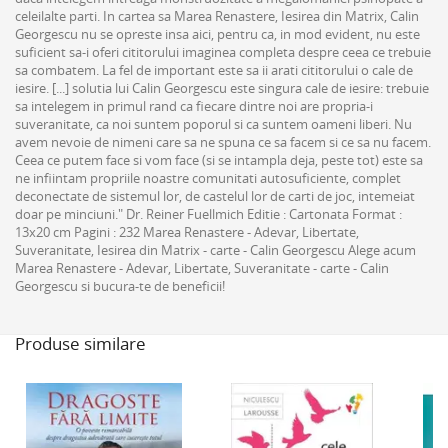
celeilalte parti. In cartea sa Marea Renastere, Iesirea din Matrix, Calin
Georgescu nu se opreste insa aici, pentru ca, in mod evident, nu este
suficient sa-i oferi cititorului imaginea completa despre ceea ce trebuie
sa combatem. La fel de important este sa ii arati cititorului o cale de
iesire. [...] solutia lui Calin Georgescu este singura cale de iesire: trebuie
sa intelegem in primul rand ca fiecare dintre noi are propria-i
suveranitate, ca noi suntem poporul si ca suntem oameni liberi. Nu
avem nevoie de nimeni care sa ne spuna ce sa facem si ce sa nu facem.
Ceea ce putem face si vom face (si se intampla deja, peste tot) este sa
ne infiintam propriile noastre comunitati autosuficiente, complet
deconectate de sistemul lor, de castelul lor de carti de joc, intemeiat
doar pe minciuni." Dr. Reiner Fuellmich Editie : Cartonata Format :
13x20 cm Pagini : 232 Marea Renastere - Adevar, Libertate,
Suveranitate, Iesirea din Matrix - carte - Calin Georgescu Alege acum
Marea Renastere - Adevar, Libertate, Suveranitate - carte - Calin
Georgescu si bucura-te de beneficii!
Produse similare