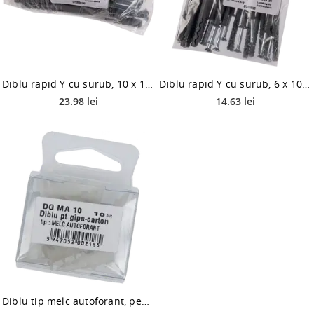
Diblu rapid Y cu surub, 10 x 100 mm, 20 buc/punga
Diblu rapid Y cu surub, 6 x 100 mm, 25 buc/punga
23.98 lei
14.63 lei
Diblu tip melc autoforant, pentru gips-carton, Ø 7 mm, L 30 mm, 10 buc