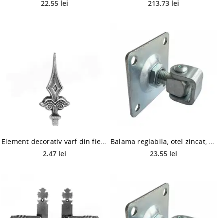
22.55 lei
213.73 lei
Element decorativ varf din fier forjat , 135 x 55 mm
Balama reglabila, otel zincat, diametru 16 mm, 80 x 80 mm, 1 buc.
2.47 lei
23.55 lei