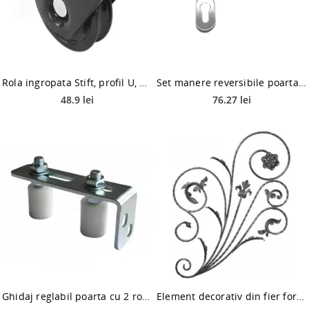
Rola ingropata Stift, profil U, pentru poarta culisanta, 17 x 58 mm
Set manere reversibile poarta/usi Stift, cu rozeta ovala, inox, argint satinat, stanga si dreapta
48.9 lei
76.27 lei
Ghidaj reglabil poarta cu 2 role Stift, otel zincat, 30 x 40 mm
Element decorativ din fier forjat, 650 x 1100 x 12 mm