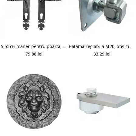
Sild cu maner pentru poarta, fier forjat, 300 x 40 x 2 mm SET
Balama reglabila M20, otel zincat, diametru 20 mm, 1 buc.
79.88 lei
33.29 lei