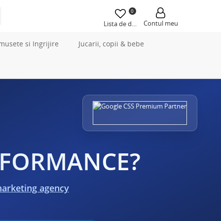
0
Contul meu
Lista de dorințe
musete si Ingrijire
Jucarii, copii & bebe
ERFORMANCE?
marketing agency