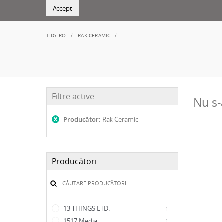
Accept
TIDY.RO
RAK CERAMIC
Filtre active
Nu s-
Producător:
Rak Ceramic
Producători
13 THINGS LTD.
1
1517 Media
1