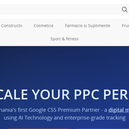
 Constructii
Cosmetice
Farmacie si Suplimente
Fru
Sport & fitness
CALE YOUR PPC P
mania's first Google CSS Premium Partner - a
digital 
using AI Technology and enterprise-grade tracking