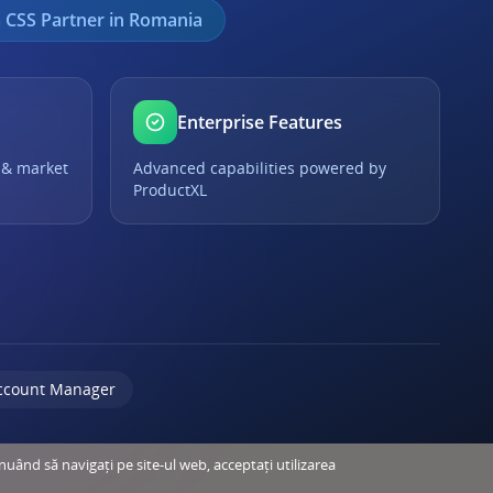
 CSS Partner in Romania
Enterprise Features
 & market
Advanced capabilities powered by
ProductXL
ccount Manager
inuând să navigați pe site-ul web, acceptați utilizarea