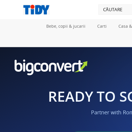
Bebe, copii & jucarii
Carti
Casa &
READY TO S
Partner with Ro