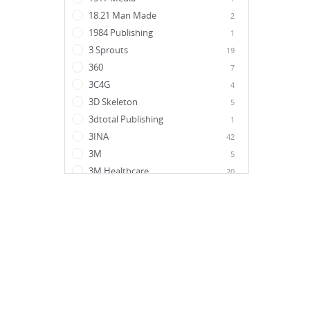
18.21 Man Made
2
1984 Publishing
1
3 Sprouts
19
360
7
3C4G
4
3D Skeleton
5
3dtotal Publishing
1
3INA
42
3M
5
3M Healthcare
20
3MK
15
404 Ink
1
4711
1
47north
2
4Organic
25
5 Surprise
1
54 Celsius
1
59S
1