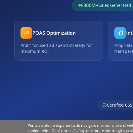
€300M+
Sales Generated
POAS Optimization
Int
Profit-focused ad spend strategy for
Proprieta
maximum ROI
transpar
Certified CSS
Pentru a oferi o experiență de navigare mai bună, site-ul web u
cookie-urilor. Dacă doriți să aflați mai multe informații sau s