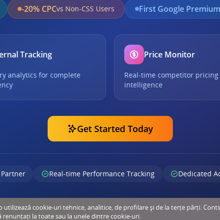
-20% CPC
First Google Premium
vs Non-CSS Users
ernal Tracking
Price Monitor
ry analytics for complete
Real-time competitor pricing
ency
intelligence
Get Started Today
 Partner
Real-time Performance Tracking
Dedicated A
tilizează cookie-uri tehnice, analitice, de profilare și de la terțe părți. Cont
ă renunțați la toate sau la unele dintre cookie-uri.