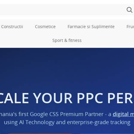
 Constructii
Cosmetice
Farmacie si Suplimente
Fru
Sport & fitness
CALE YOUR PPC P
mania's first Google CSS Premium Partner - a
digital 
using AI Technology and enterprise-grade tracking