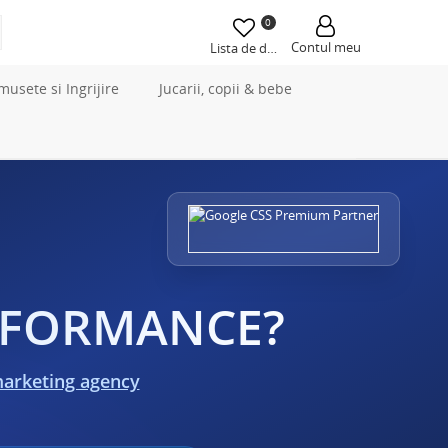
0
Contul meu
Lista de dorințe
musete si Ingrijire
Jucarii, copii & bebe
ERFORMANCE?
marketing agency