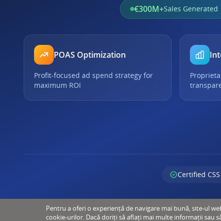
€300M+
Sales Generated
POAS Optimization
Int
Profit-focused ad spend strategy for
Proprieta
maximum ROI
transpar
Certified CSS
Pentru a oferi o experiență de navigare mai bună, site-ul web u
cookie-urilor. Dacă doriți să aflați mai multe informații sau s