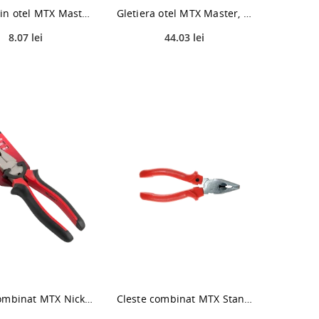
Spaclu din otel MTX Master, 150 mm
Gletiera otel MTX Master, maner lemn, 600 X 130 mm
8.07 lei
44.03 lei
Cleste combinat MTX Nickel, 200 mm
Cleste combinat MTX Standard, 160 mm