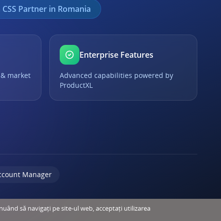
 CSS Partner in Romania
Enterprise Features
 & market
Advanced capabilities powered by
ProductXL
ccount Manager
inuând să navigați pe site-ul web, acceptați utilizarea