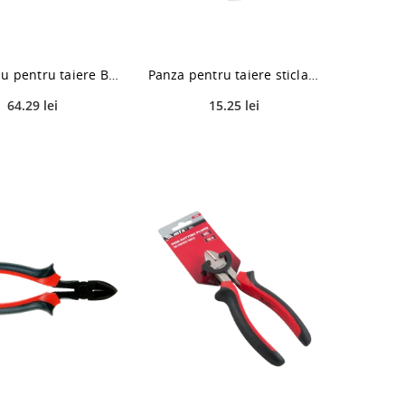
Fierastrau pentru taiere BCA, MTX Professional 233829, maner 2 componente, 700 mm
Panza pentru taiere sticla/ceramica, MTX 779259, 300 mm
64.29 lei
15.25 lei