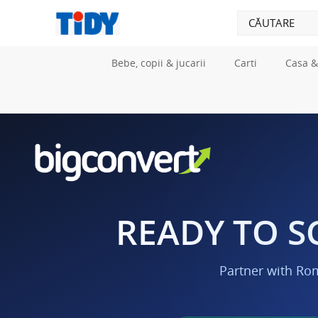
Bebe, copii & jucarii
Carti
Casa &
READY TO S
Partner with Ro