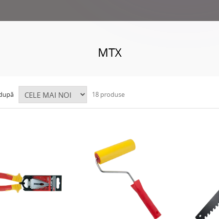
MTX
 după
18 produse