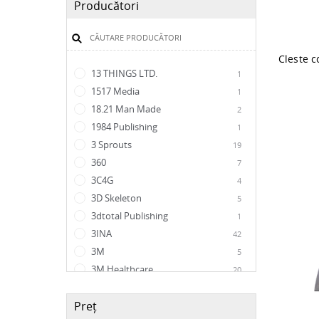
Producători
13 THINGS LTD.
1
1517 Media
1
18.21 Man Made
2
1984 Publishing
1
3 Sprouts
19
360
7
3C4G
4
3D Skeleton
5
3dtotal Publishing
1
3INA
42
3M
5
3M Healthcare
20
3MK
15
Preț
404 Ink
1