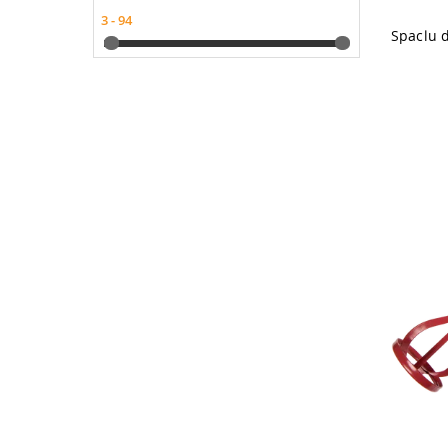
4711
1
47north
2
4Organic
25
5 Surprise
1
54 Celsius
1
59S
1