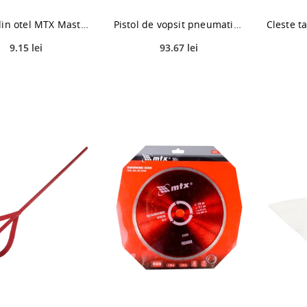
Spaclu din otel MTX Master, 100 mm
Pistol de vopsit pneumatic MTX, 1.2 mm, 1.5 mm, 1.8 mm, cupa jos, 0.75 l
9.15 lei
93.67 lei