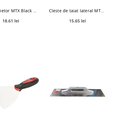
Cleste taietor MTX Black Nickel, 180 mm
Cleste de taiat lateral MTX Nickel, 160 mm
18.61 lei
15.65 lei