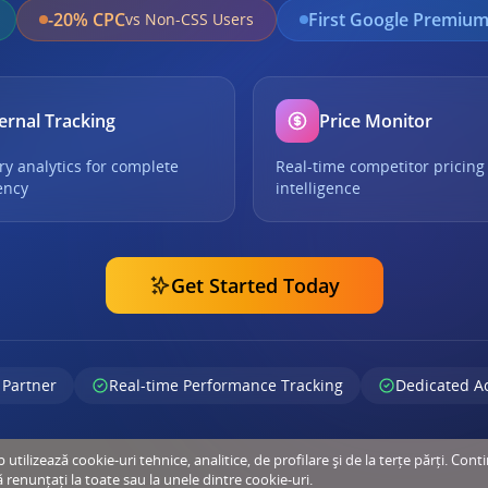
-20% CPC
First Google Premium
vs Non-CSS Users
ernal Tracking
Price Monitor
ry analytics for complete
Real-time competitor pricing
ency
intelligence
Get Started Today
 Partner
Real-time Performance Tracking
Dedicated A
tilizează cookie-uri tehnice, analitice, de profilare și de la terțe părți. Cont
ă renunțați la toate sau la unele dintre cookie-uri.