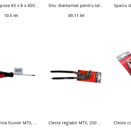
Mixer vopsea 85 x 8 x 400 mm
Disc diamantat pentru taiere umeda MTX PREMIUM, 230 x 22,2 mm
10.5 lei
49.11 lei
Surubelnita Fusion MTX, Sl 3,0 x 80 mm
Cleste reglabil MTX, 250 mm