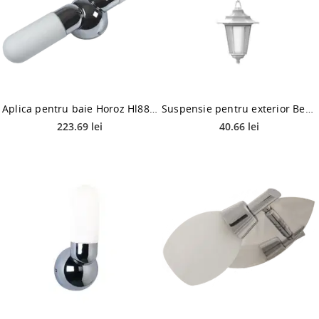
Aplica pentru baie Horoz Hl882, 2 X E14, IP44, 40 W
Suspensie pentru exterior Begonya 3, 1 x E 27, alb
223.69 lei
40.66 lei