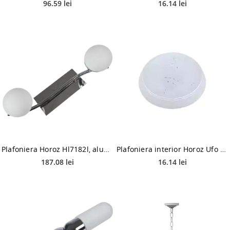
96.59 lei
16.14 lei
Plafoniera Horoz Hl7182l, aluminiu/sticla, 2 x LED, 4W, argintiu/alb
Plafoniera interior Horoz Ufo Star, 1 x E27, plastic, alb, 15 W
187.08 lei
16.14 lei