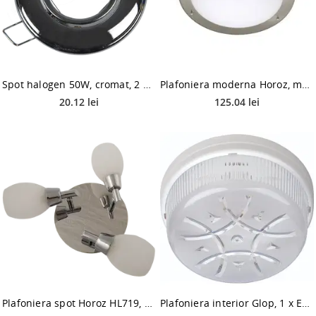
Spot halogen 50W, cromat, 2 bucati
Plafoniera moderna Horoz, metal, 2 becuri x E27, 60 W, crom, satin, diametru 42 cm
20.12 lei
125.04 lei
Plafoniera spot Horoz HL719, 3 x G9, 40 W, 240 x 70 mm
Plafoniera interior Glop, 1 x E27, plastic, alb, 26 W