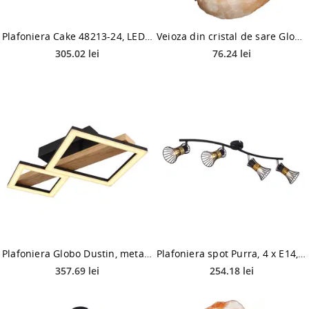
Plafoniera Cake 48213-24, LED 24W, 38 cm, 1870 LM
Veioza din cristal de sare Globo Stone 28300, 1 x E14, 15 W, 160 mm
305.02 lei
76.24 lei
Plafoniera Globo Dustin, metal/plastic, LED 19 W, negru/maro, 480 x 300 x 100 mm
Plafoniera spot Purra, 4 x E14, 40W, negru + auriu
357.69 lei
254.18 lei