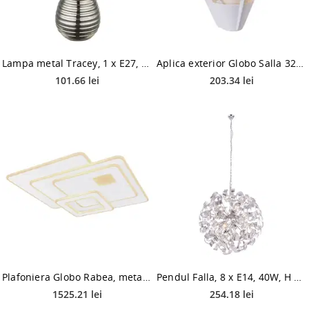
Lampa metal Tracey, 1 x E27, max. 40W, gri
Aplica exterior Globo Salla 32093W, 1 x E27, 60W, 270x250 mm
101.66 lei
203.34 lei
Plafoniera Globo Rabea, metal, LED, cu telecomanda, 75 W, alb, 55.8 cm
Pendul Falla, 8 x E14, 40W, H 1559 X D 700 mm, metal cromat
1525.21 lei
254.18 lei