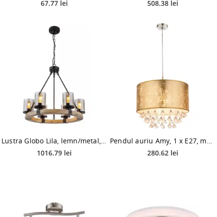
67.77 lei
508.38 lei
Lustra Globo Lila, lemn/metal, 6 x E27, 60 W, maro/negru, diametru 590, inaltime 980 mm
Pendul auriu Amy, 1 x E27, max 60W
1016.79 lei
280.62 lei