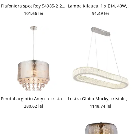
Plafoniera spot Roy 54985-2 2XE14, 40 W, crom
Lampa Kilauea, 1 x E14, 40W, alb
101.66 lei
91.49 lei
Pendul argintiu Amy cu cristale, 1 x E27, max 60W
Lustra Globo Mucky, cristale, LED 58 W, telecomanda, 89 x 31 x 120 cm
280.62 lei
1148.74 lei