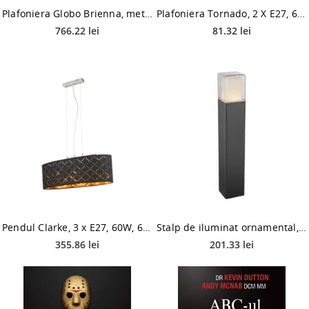
Plafoniera Globo Brienna, metal/acril, LED 36 W, negru/alb, 490 x 450 x 75 mm
Plafoniera Tornado, 2 X E27, 60W, D300 mm
766.22 lei
81.32 lei
Pendul Clarke, 3 x E27, 60W, 650 mm, nichel satinat + negru + auriu
Stalp de iluminat ornamental, exterior, Globo Dalia 34576, 1xLED, IP44, max 12W, 500 mm
355.86 lei
201.33 lei