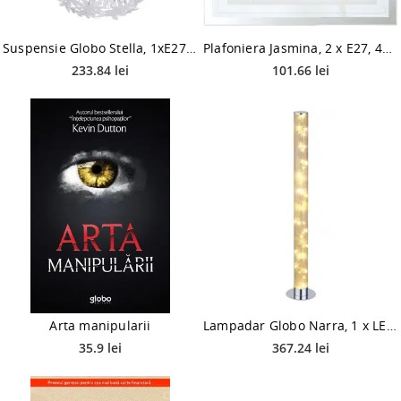
Suspensie Globo Stella, 1xE27, 60W, H 1500 mm x D 600 mm, alb
Plafoniera Jasmina, 2 x E27, 40W, 335 x 335 x 85 mm
233.84 lei
101.66 lei
Arta manipularii
Lampadar Globo Narra, 1 x LED, 3W, 1 m
35.9 lei
367.24 lei