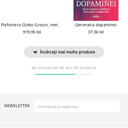
Plafoniera Globo Grouni, metal/aluminiu, LED 50 W, gri, 640 x 400 x 150 mm
Generatia dopaminei
919.95 lei
37.36 lei
Încărcați mai multe produse
Ați vizualizat
48
din 69 produse
NEWSLETTER