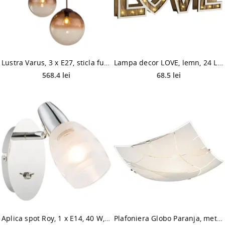
Lustra Varus, 3 x E27, sticla fumurie-maro, 1200 x 510 mm
Lampa decor LOVE, lemn, 24 LED, 0,06W, 300 x 100 mm
568.4 lei
68.5 lei
Aplica spot Roy, 1 x E14, 40 W, crom satin
Plafoniera Globo Paranja, metal, E27, alb/satinat, 40 x 40 cm, 60 w