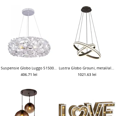
Suspensie Globo Luggo 51500-1H, 3 x E14, 40 W, D 460 mm
Lustra Globo Grouni, metal/aluminiu, LED 60 W, gri, diametru 600 mm, inaltime 1200 mm
406.71 lei
1021.63 lei