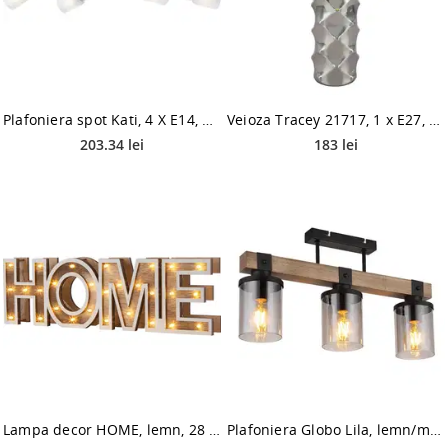
Plafoniera spot Kati, 4 X E14, 40W
Veioza Tracey 21717, 1 x E27, 40 W, 480 mm
203.34 lei
183 lei
Lampa decor HOME, lemn, 28 LED, 380 x 110 mm
Plafoniera Globo Lila, lemn/metal, 3 x E27, 60 W, maro/negru, 520 x 100 x 286 mm