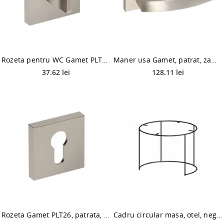
Rozeta pentru WC Gamet PLT26, patrata, zamac, nichel satinat, 52 x 52 mm
Maner usa Gamet, patrat, zamac, nichel perla, 126 x 40 mm
37.62 lei
128.11 lei
Rozeta Gamet PLT26, patrata, zamac, nichel satinat, 52 x 52 mm
Cadru circular masa, otel, negru mat, 10 x 598 x 440 mm