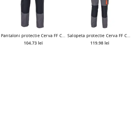
Pantaloni protectie Cerva FF CARL BE-01-003, bumbac si poliester, gri, marimea 52
Salopeta protectie Cerva FF CARL BE-01-004, bumbac si poliester, gri, marimea 56
104.73 lei
119.98 lei