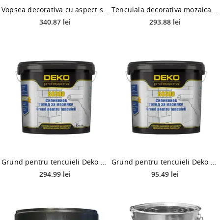
Vopsea decorativa cu aspect sablat metalizat, Deko Creative Effect Sospiri Equinox, 1.25 l
Tencuiala decorativa mozaicata Deko T8600, granulatie 1.2-1.8 mm, interior/exterior, 8042 maro, 25 kg
340.87 lei
293.88 lei
Grund pentru tencuieli Deko G 8300 PAS, interior/exterior, 25 kg
Grund pentru tencuieli Deko G8300 PAS,interior/exterior 15 kg
294.99 lei
95.49 lei