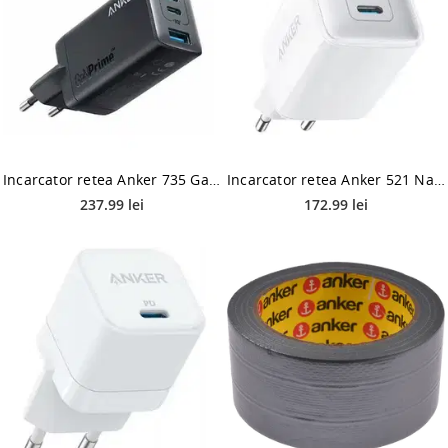
Incarcator retea Anker 735 GaNPrime III 65W, PPS 3, USB-C, USB-A, PowerIQ 3.0, GaN II (Negru)
Incarcator retea Anker 521 Nano Pro 40W, USB-C (Alb)
237.99 lei
172.99 lei