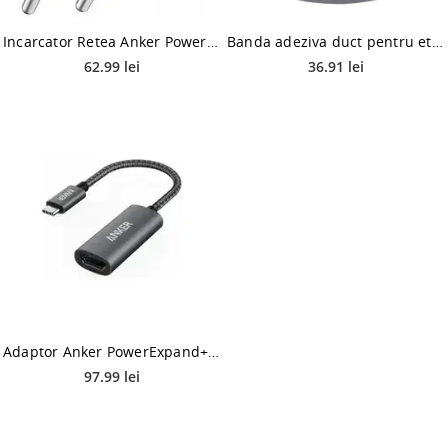
Incarcator Retea Anker PowerPort III Cube, 1 x USB-C, 20W (Alb)
Banda adeziva duct pentru etansare Anker, gri, 50 mm, 50 m
62.99 lei
36.91 lei
Adaptor Anker PowerExpand+, USB-C - HDMI, 4K (Negru)
97.99 lei