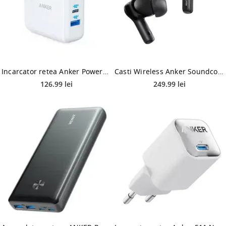
Incarcator retea Anker PowerPort PD+ 2, 1 x USB-C, 1 x USB-A, 35W (Alb)
Casti Wireless Anker Soundcore Life Note 3i, Active Noise Cancelling (Negru)
126.99 lei
249.99 lei