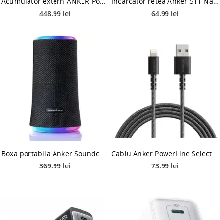
Acumulator extern ANKER PowerCore III Elite, 25600 mAh, 87W, 2 x USB-C, 2 x USB-A (Negru)
Incarcator retea Anker 511 Nano 3, 30W, USB-C, PowerIQ 3.0, PPS (Alb)
448.99 lei
64.99 lei
Boxa portabila Anker Soundcore Flare 2, 20W, sunet 360°, Bluetooth 5.0, lumini LED (Negru)
Cablu Anker PowerLine Select+ A8013H12, Lightning, USB (Negru)
369.99 lei
73.99 lei