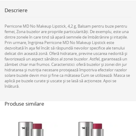
Descriere
Perricone MD No Makeup Lipstick, 4,2 g, Balsam pentru buze pentru
femei, Zona buzelor are propriile particularități. De exemplu, este una
dintre zonele în care tind să apară semnele de îmbătrânire și iritațiile.
Prin urmare, îngrijirea Perricone MD No Makeup Lipstick este
dezvoltată în așa fel încât să răspundă nevoilor specifice ale tenului
delicat din această zonă. Oferă hidratare, previne uscarea nedorită și
favorizează un aspect sănătos al zonei buzelor. Astfel, garantează un
zâmbet chiar mai frumos. Caracteristici: oferă buzelor și zonei din jur
hidratarea și nutriția necesare protejează împotriva efectelor razelor
solare buzele devin moi și fine ca mătasea Cum se utilizează: Masca se
aplică pe buzele curate și uscate și se lasă să acționeze. Apoi se
înlătură.
Produse similare