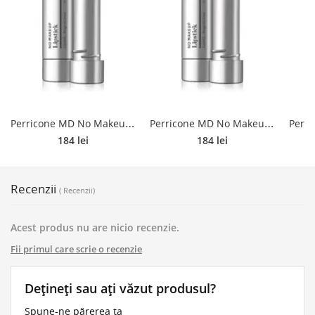
P
erricone MD No Makeup Lipstick balsam de buze colorat SPF 15 culoare Cognac 4.2 g
P
erricone MD No Makeup Lipstick balsam de buze colorat SPF 15 culoare Red 4.2 g
184 lei
184 lei
Recenzii
( Recenzii)
Acest produs nu are nicio recenzie.
Fii primul care scrie o recenzie
Dețineți sau ați văzut produsul?
Spune-ne părerea ta