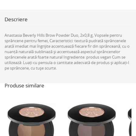
Descriere
Anastasia Beverly Hills Brow Powder Duo, 2x0,8 g, Vopsele pentru
sprâncene pentru femei, Caracteristici: textură pudrată sprâncenele
arată imediat mai îngrijite accentuează fiecare fir din sprânceană, cu o
nuanță naturală subliniază și accentuează aspectul sprâncenelor
sprâncenele arată foarte natural Ingrediente: produs vegan Cum se
utilizează: Luați cu pensula o cantitate adecvată de produs și aplicați-l
pe sprâncene, cu tușe scurte.
Produse similare