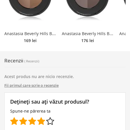
A
nastasia Beverly Hills Brow Powder Duo pudră pentru sprâncene culoare Soft Brown 2x0,8 g
A
nastasia Beverly Hills Brow Powder Duo pudră pentru sprâncene culoare Ash Brown 2x0,8 g
169 lei
176 lei
Recenzii
( Recenzii)
Acest produs nu are nicio recenzie.
Fii primul care scrie o recenzie
Dețineți sau ați văzut produsul?
Spune-ne părerea ta