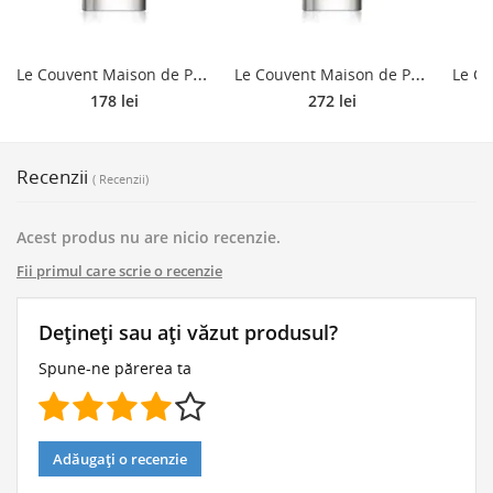
L
e Couvent Maison de Parfum Botaniques Aqua Sacrae eau de cologne unisex 50 ml
L
e Couvent Maison de Parfum Botaniques Aqua Sacrae eau de cologne unisex 100 ml
178 lei
272 lei
Recenzii
( Recenzii)
Acest produs nu are nicio recenzie.
Fii primul care scrie o recenzie
Dețineți sau ați văzut produsul?
Spune-ne părerea ta
Adăugați o recenzie