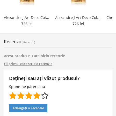
A
lexandre.J Art Deco Collector The Majestic Musk Eau de Parfum pentru femei 100 ml
A
lexandre.J Art Deco Collector The Majestic Amber Eau de Parfum pentru femei 100 ml
726 lei
726 lei
Recenzii
( Recenzii)
Acest produs nu are nicio recenzie.
Fii primul care scrie o recenzie
Dețineți sau ați văzut produsul?
Spune-ne părerea ta
Adăugați o recenzie