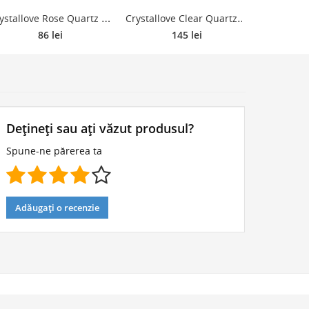
C
rystallove Rose Quartz Spoon Eye Gua Sha accesoriu de masaj pentru zona ochilor 1 buc
C
rystallove Clear Quartz Vibrating Roller accesoriu de masaj faciale 1 buc
86 lei
145 lei
Dețineți sau ați văzut produsul?
Spune-ne părerea ta
Adăugați o recenzie