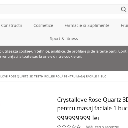
 Constructii
Cosmetice
Farmacie si Suplimente
Fru
Sport & fitness
tilizează cookie-uri tehnice, analitice, de profilare și de la terțe părți. Cont
ă renunțați la toate sau la unele dintre cookie-uri.
LLOVE ROSE QUARTZ 3D TEETH ROLLER ROLĂ PENTRU MASAJ FACIALE 1 BUC
Crystallove Rose Quartz 3D
pentru masaj faciale 1 buc
999999999 lei
Adăugați o recenzie