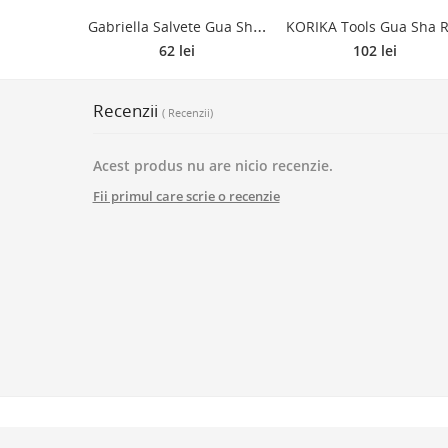
G
abriella Salvete Gua Sha Rose Quartz accesoriu de masaj faciale 1 buc
62 lei
102 lei
Recenzii
( Recenzii)
Acest produs nu are nicio recenzie.
Fii primul care scrie o recenzie