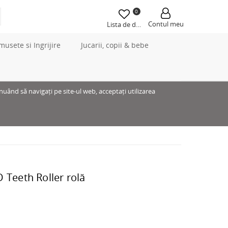
0
Contul meu
Lista de dorințe
musete si Ingrijire
Jucarii, copii & bebe
inuând să navigați pe site-ul web, acceptați utilizarea
 Teeth Roller rolă