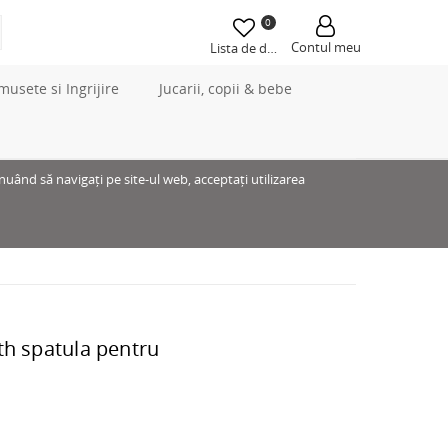
0
Contul meu
Lista de dorințe
musete si Ingrijire
Jucarii, copii & bebe
inuând să navigați pe site-ul web, acceptați utilizarea
th spatula pentru