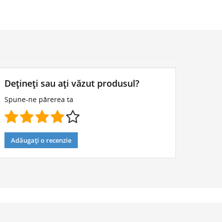
Dețineți sau ați văzut produsul?
Spune-ne părerea ta
Adăugați o recenzie