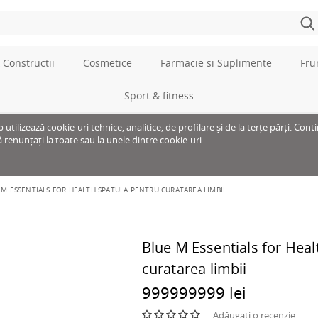
 Constructii
Cosmetice
Farmacie si Suplimente
Fru
Sport & fitness
tilizează cookie-uri tehnice, analitice, de profilare și de la terțe părți. Cont
ă renunțați la toate sau la unele dintre cookie-uri.
 M ESSENTIALS FOR HEALTH SPATULA PENTRU CURATAREA LIMBII
Blue M Essentials for Heal
curatarea limbii
999999999 lei
Adăugați o recenzie