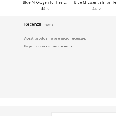
B
lue M Oxygen for Health spumă de gură 2 în 1 pentru curățarea dinților și a gingiilor fără periuță de dinți și apă 50 ml
44 lei
44 lei
Recenzii
( Recenzii)
Acest produs nu are nicio recenzie.
Fii primul care scrie o recenzie