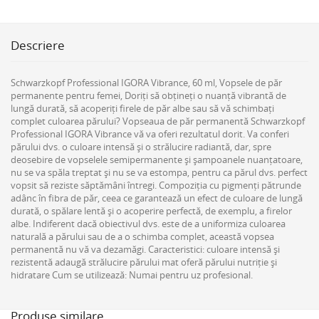
Descriere
Schwarzkopf Professional IGORA Vibrance, 60 ml, Vopsele de păr
permanente pentru femei, Doriți să obțineți o nuanță vibrantă de
lungă durată, să acoperiți firele de păr albe sau să vă schimbați
complet culoarea părului? Vopseaua de păr permanentă Schwarzkopf
Professional IGORA Vibrance vă va oferi rezultatul dorit. Va conferi
părului dvs. o culoare intensă și o strălucire radiantă, dar, spre
deosebire de vopselele semipermanente și șampoanele nuanțatoare,
nu se va spăla treptat și nu se va estompa, pentru ca părul dvs. perfect
vopsit să reziste săptămâni întregi. Compoziția cu pigmenți pătrunde
adânc în fibra de păr, ceea ce garantează un efect de culoare de lungă
durată, o spălare lentă și o acoperire perfectă, de exemplu, a firelor
albe. Indiferent dacă obiectivul dvs. este de a uniformiza culoarea
naturală a părului sau de a o schimba complet, această vopsea
permanentă nu vă va dezamăgi. Caracteristici: culoare intensă și
rezistentă adaugă strălucire părului mat oferă părului nutriție și
hidratare Cum se utilizează: Numai pentru uz profesional.
Produse similare