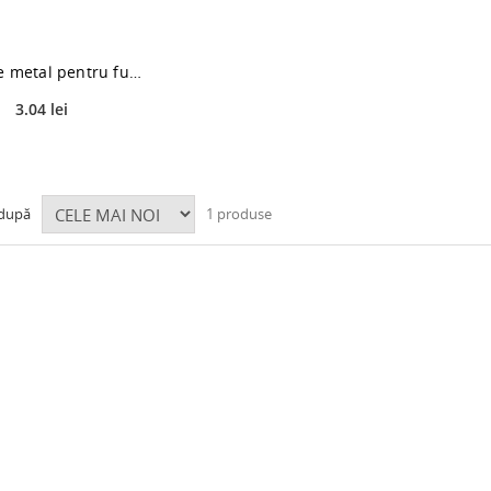
Colier de metal pentru furtun, 140-160 mm
3.04 lei
 după
1 produse