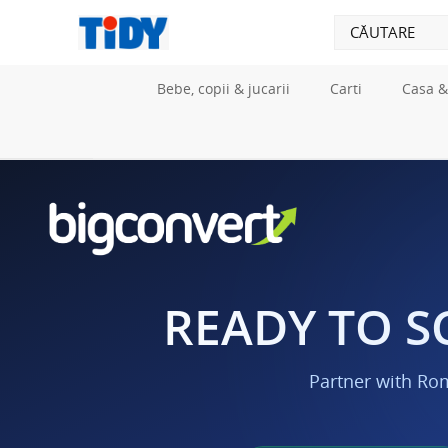
Bebe, copii & jucarii
Carti
Casa &
READY TO S
Partner with Ro