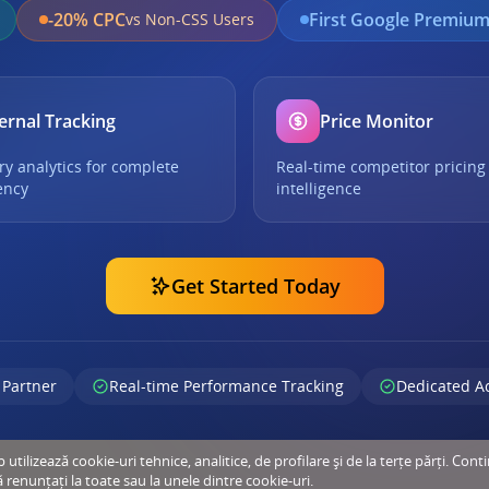
-20% CPC
First Google Premium
vs Non-CSS Users
ernal Tracking
Price Monitor
ry analytics for complete
Real-time competitor pricing
ency
intelligence
Get Started Today
 Partner
Real-time Performance Tracking
Dedicated A
tilizează cookie-uri tehnice, analitice, de profilare și de la terțe părți. Cont
ă renunțați la toate sau la unele dintre cookie-uri.