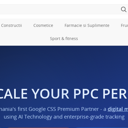
 Constructii
Cosmetice
Farmacie si Suplimente
Fru
Sport & fitness
CALE YOUR PPC P
mania's first Google CSS Premium Partner - a
digital 
using AI Technology and enterprise-grade tracking