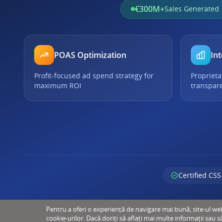
€300M+
Sales Generated
POAS Optimization
Int
Profit-focused ad spend strategy for
Proprieta
maximum ROI
transpar
Certified CSS
Pentru a oferi o experiență de navigare mai bună, site-ul web u
cookie-urilor. Dacă doriți să aflați mai multe informații sau s