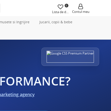
0
Contul meu
Lista de dorințe
musete si Ingrijire
Jucarii, copii & bebe
ERFORMANCE?
marketing agency