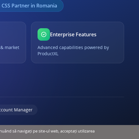
 CSS Partner in Romania
Enterprise Features
 & market
Advanced capabilities powered by
ProductXL
ccount Manager
inuând să navigați pe site-ul web, acceptați utilizarea