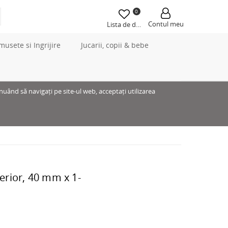
0
Contul meu
Lista de dorințe
musete si Ingrijire
Jucarii, copii & bebe
inuând să navigați pe site-ul web, acceptați utilizarea
terior, 40 mm x 1-