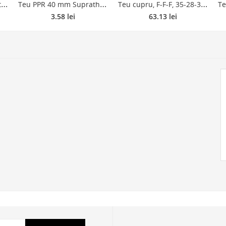
T
eu PPR 20 mm, 1/2, filet interior, alb
T
eu PPR 40 mm Supratherm, filet interior, alb
T
eu cupru, F-F-F, 35-28-35 mm
3.58 lei
63.13 lei