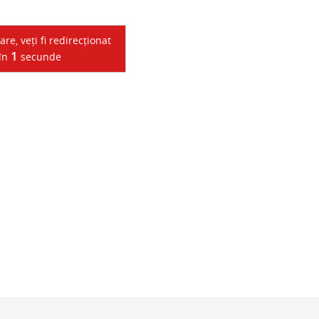
e, veți fi redirecționat
1
 în
secunde