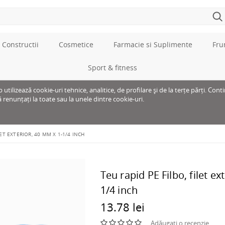
 Constructii
Cosmetice
Farmacie si Suplimente
Fru
Sport & fitness
tilizează cookie-uri tehnice, analitice, de profilare și de la terțe părți. Cont
ă renunțați la toate sau la unele dintre cookie-uri.
LET EXTERIOR, 40 MM X 1-1/4 INCH
Teu rapid PE Filbo, filet ex
1/4 inch
13.78 lei
Adăugați o recenzie