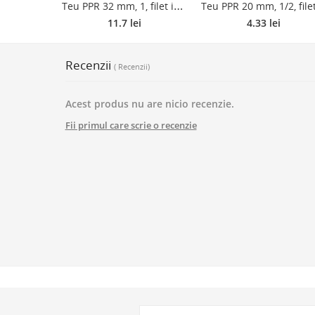
T
eu PPR 32 mm, 1, filet interior, alb
11.7 lei
4.33 lei
Recenzii
( Recenzii)
Acest produs nu are nicio recenzie.
Fii primul care scrie o recenzie