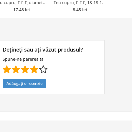
T
eu cupru, F-F-F, diametru 22-22-15 mm
T
eu cupru, F-F-F, 18-18-15 mm
17.48 lei
8.45 lei
1
Dețineți sau ați văzut produsul?
Spune-ne părerea ta
Adăugați o recenzie